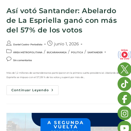
Así votó Santander: Abelardo
de La Espriella ganó con más
del 57% de los votos
junio 1, 2026
Daniel Castro- Periodista
/
/
/
ÁREA METROPOLITANA
BUCARAMANGA
POLITICA
SANTANDER
Sin comentarios
Más de 1,2 millones de santandereanos participaron en la primera vuelta presidencial. Abelardo de La
Espriella se impuso con el 57,09 % de los votos y superó por más de…
Continuar Leyendo