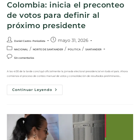
Colombia: inicia el preconteo
de votos para definir al
próximo presidente
mayo 31, 2026
Daniel Castro- Periodista
/
/
/
NACIONAL
NORTE DE SANTANDER
POLITICA
SANTANDER
Sin comentarios
A las 4:00 de la tarde concluyó oficialmente la jornada electoral presidencial en todo el país. Ahora
comienza el proceso de conteo manual de votos y consolidación de resultados preliminares…
Continuar Leyendo