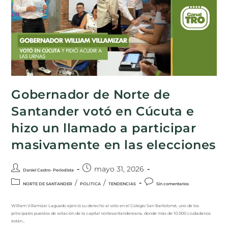
Gobernador de Norte de
Santander votó en Cúcuta e
hizo un llamado a participar
masivamente en las elecciones
mayo 31, 2026
Daniel Castro- Periodista
/
/
NORTE DE SANTANDER
POLITICA
TENDENCIAS
Sin comentarios
William Villamizar Laguado ejerció su derecho al voto en el Colegio San Bartolomé, uno de los
principales puestos de votación de la capital nortesantandereana, donde más de 10.000 ciudadanos
están…