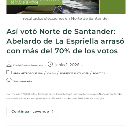
resultados elecciones en Norte de Santander
Así votó Norte de Santander:
Abelardo de La Espriella arrasó
con más del 70% de los votos
junio 1, 2026
Daniel Castro- Periodista
/
/
/
ÁREA METROPOLITANA
Cucúta
NORTE DE SANTANDER
POLITICA
Sin comentarios
Con más de 519.000 votos, Abelardo de La Espriella logró una amplia victoria en Norte de Santander
durante la primera vuelta presidencial. El candidato obtuvo el 70,61% de los sufragios…
Continuar Leyendo