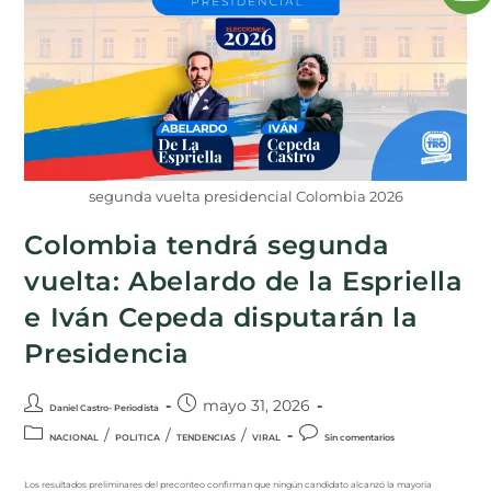
segunda vuelta presidencial Colombia 2026
Colombia tendrá segunda
vuelta: Abelardo de la Espriella
e Iván Cepeda disputarán la
Presidencia
mayo 31, 2026
Daniel Castro- Periodista
/
/
/
NACIONAL
POLITICA
TENDENCIAS
VIRAL
Sin comentarios
Los resultados preliminares del preconteo confirman que ningún candidato alcanzó la mayoría