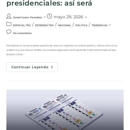
presidenciales: así será
mayo 29, 2026
Daniel Castro- Periodista
/
/
/
/
ESPECIAL TRO
ESTRENOS TRO
NACIONAL
POLITICA
TENDENCIAS
Sin comentarios
Periodistas en los principales puestos de votación, expertos en análisis político, interacción con la
audiencia y una alianza inédita con canales regionales harán parte del cubrimiento especial que
preparó Canal…
Continuar Leyendo