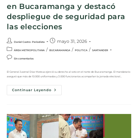
en Bucaramanga y destacó
despliegue de seguridad para
las elecciones
mayo 31, 2026
Daniel Castro- Periodista
/
/
/
ÁREA METROPOLITANA
BUCARAMANGA
POLITICA
SANTANDER
Sin comentarios
El General Juvenal Díaz Mateus ejerció su derecho al voto en el norte de Bucaramanga. El mandatario
aseguró que más de 10.000 uniformados y 3.000 funcionarios acompañan la jornada electoral…
Continuar Leyendo