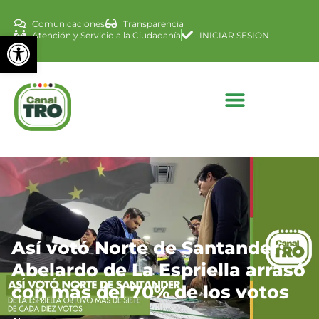
Comunicaciones
Transparencia
Abrir barra de herramienta
Atención y Servicio a la Ciudadanía
INICIAR SESION
Así votó Norte de Santander:
Abelardo de La Espriella arrasó
con más del 70% de los votos