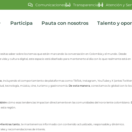
Comunicaciones
Transparencia
Atención y Ser
Participa
Pauta con nosotros
Talento y opo
cesitas saber sobre los temas que están marcando la conversación en Colombia y el mundo. Desde
s
 vida y cultura digital, este espacio está diseñado para mantenerte al día con lo que realmente está en
to
, incluyendo el comportamiento de plataformas como TikTok, Instagram, YouTube y X (antes Twitter
lud, tecnología, música, cine, turismo y gastronomía.
De esta manera
, conectamos lo global con lo loc
mbién
cómo esas tendencias impactan directamente en las comunidades del nororiente colombiano.
 esta región.
Mientras tanto
, te mantenemos informado con contenido actualizado, responsable y dinámico.
rales y recomendaciones de interés.