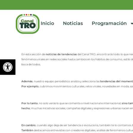
Inicio
Noticias
Programación
En esta sección de
noticias de tendencias
del Canal TRO, encontrarás todo lo que ne
Abrir barra de herramienta
fenómenos virales en redes sociales hasta cambios en los hábitos de consumo, estilo de
boca de todos.
Además
, nuestro equipo periodístico analiza y selecciona las
tendencias del momen
Por ejemplo
, cubrimos movimientos culturales, retos virales, novedades en moda, sa
Por lo tanto
, no solo verás lo que se comenta a nivel nacional e internacional,
sino ta
hecho
, muchas iniciativas sociales, campañas digitales y expresiones urbanas nacen en
En cambio
, cuando algo deja de ser tendencia o evoluciona, también te lo contamos.
También
destacamos entrevistas con creadores digitales, análisis de fenómenos cultu