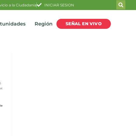
vicio a la Ciudadanía
INICIAR SESION
SEÑAL EN VIVO
rtunidades
Región
).
al.
De