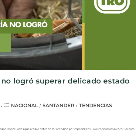
no logró superar delicado estado
NACIONAL
SANTANDER
TENDENCIAS
/
/
dados inadecuados que recibió antes de ser atendido por especialistas. La autoridad ambiental Cornare