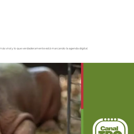
o más viral y lo que verdaderamente está marcando la agenda digital.