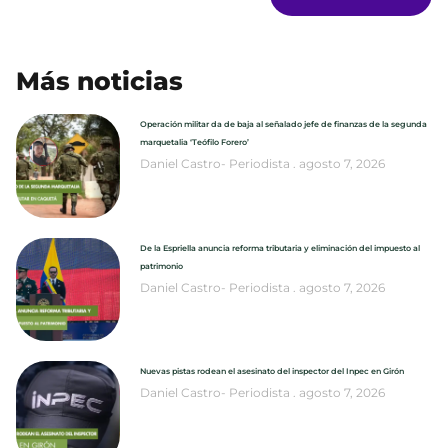
Más noticias
Operación militar da de baja al señalado jefe de finanzas de la segunda
marquetalia ‘Teófilo Forero’
Daniel Castro- Periodista
agosto 7, 2026
De la Espriella anuncia reforma tributaria y eliminación del impuesto al
patrimonio
Daniel Castro- Periodista
agosto 7, 2026
Nuevas pistas rodean el asesinato del inspector del Inpec en Girón
Daniel Castro- Periodista
agosto 7, 2026