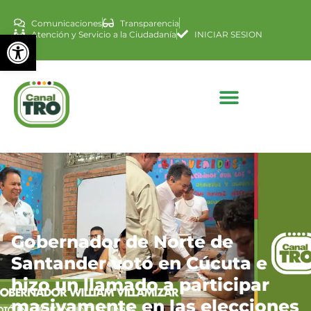
Comunicaciones
Transparencia
Abrir barra de herramienta
Atención y Servicio a la Ciudadanía
INICIAR SESION
Gobernador de Norte de
Santander votó en Cúcuta e
hizo un llamado a participar
masivamente en las elecciones