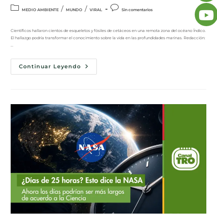
/
/
MEDIO AMBIENTE
MUNDO
VIRAL
Sin comentarios
Científicos hallaron cientos de esqueletos y fósiles de cetáceos en una remota zona del océano Índico.
El hallazgo podría transformar el conocimiento sobre la vida en las profundidades marinas. Redacción:
…
Continuar Leyendo