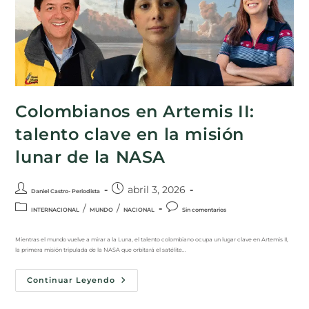
Colombianos en Artemis II:
talento clave en la misión
lunar de la NASA
abril 3, 2026
Daniel Castro- Periodista
/
/
INTERNACIONAL
MUNDO
NACIONAL
Sin comentarios
Mientras el mundo vuelve a mirar a la Luna, el talento colombiano ocupa un lugar clave en Artemis II,
la primera misión tripulada de la NASA que orbitará el satélite…
Continuar Leyendo