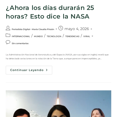
¿Ahora los días durarán 25
horas? Esto dice la NASA
mayo 4, 2026
Periodista Digital - María Claudia Pinzón
/
/
/
/
INTERNACIONAL
MUNDO
TECNOLOGÍA
TENDENCIAS
VIRAL
Sin comentarios
La Administración Nacional de Aeronáutica y del Espacio (NASA, por sus siglas en inglés) reveló que
ha detectado variaciones en la rotación de la Tierra que, aunque parecen imperceptibles, ya…
Continuar Leyendo