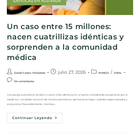
Un caso entre 15 millones:
nacen cuatrillizas idénticas y
sorprenden a la comunidad
médica
julio 27, 2026
/
Daniel Castro- Periodista
MUNDO
VIRAL
Sin comentarios
Una pareja australiana recibió a cuatro niñas idénticas en un parto considerado excepcional por la
medicina. Las bebés nacieron de manera prematura, permanecen bajo cuidados especializados y
evolucionan favorablemente, mientras…
Continuar Leyendo