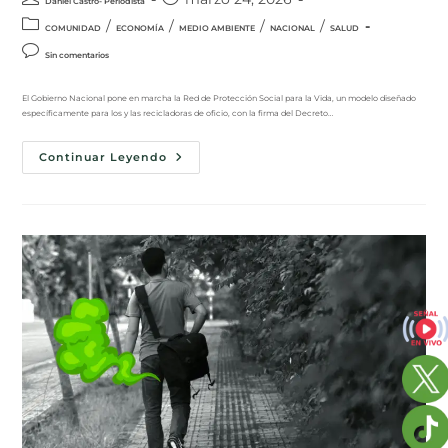
Daniel Castro- Periodista
/
/
/
/
COMUNIDAD
ECONOMÍA
MEDIO AMBIENTE
NACIONAL
SALUD
Sin comentarios
El Gobierno Nacional pone en marcha la Red de Protección Social para la Vida, un modelo diseñado
específicamente para los y las recicladoras de oficio, con la firma del Decreto…
Continuar Leyendo