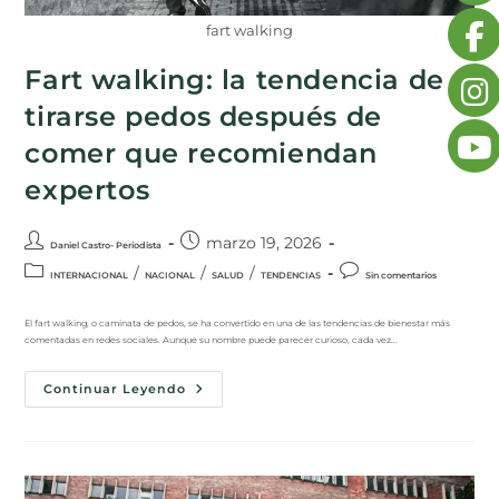
fart walking
Fart walking: la tendencia de
tirarse pedos después de
comer que recomiendan
expertos
marzo 19, 2026
Daniel Castro- Periodista
/
/
/
INTERNACIONAL
NACIONAL
SALUD
TENDENCIAS
Sin comentarios
El fart walking, o caminata de pedos, se ha convertido en una de las tendencias de bienestar más
comentadas en redes sociales. Aunque su nombre puede parecer curioso, cada vez…
Continuar Leyendo