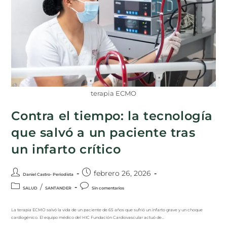
terapia ECMO
Contra el tiempo: la tecnología
que salvó a un paciente tras
un infarto crítico
febrero 26, 2026
Daniel Castro- Periodista
/
SALUD
SANTANDER
Sin comentarios
La terapia ECMO salvó la vida de un paciente de 65 años que sufrió un infarto grave y un choque
cardiogénico. El equipo médico del HIC Fundación Cardiovascular actuó de…