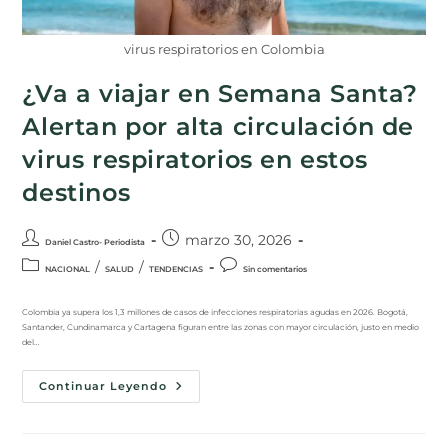
virus respiratorios en Colombia
¿Va a viajar en Semana Santa?
Alertan por alta circulación de
virus respiratorios en estos
destinos
marzo 30, 2026
Daniel Castro- Periodista
/
/
NACIONAL
SALUD
TENDENCIAS
Sin comentarios
Colombia ya supera los 1,3 millones de casos de infecciones respiratorias agudas en 2026. Bogotá,
Santander, Cundinamarca y Cartagena figuran entre las zonas con mayor circulación, justo en medio
del…
Continuar Leyendo