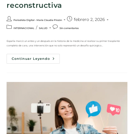
reconstructiva
febrero 2, 2026
Periodista Digital - María Claudia Pinzón
/
INTERNACIONAL
SALUD
Sin comentarios
España marcó un antes y un después en la historia de la medicina al realizar su primer trasplante
completo de cara, una intervención que no solo representó un desafío quirúrgico…
Continuar Leyendo