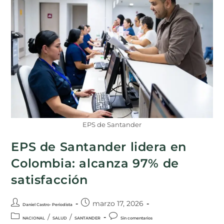
EPS de Santander
EPS de Santander lidera en
Colombia: alcanza 97% de
satisfacción
marzo 17, 2026
Daniel Castro- Periodista
/
/
NACIONAL
SALUD
SANTANDER
Sin comentarios