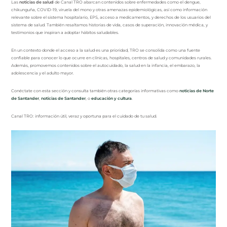
Las
noticias de salud
de Canal TRO abarcan contenidos sobre enfermedades como el dengue,
chikunguña, COVID-19, viruela del mono y otras amenazas epidemiológicas, así como información
relevante sobre el sistema hospitalario, EPS, acceso a medicamentos, y derechos de los usuarios del
sistema de salud. También resaltamos historias de vida, casos de superación, innovación médica, y
testimonios que inspiran a adoptar hábitos saludables.
En un contexto donde el acceso a la salud es una prioridad, TRO se consolida como una fuente
confiable para conocer lo que ocurre en clínicas, hospitales, centros de salud y comunidades rurales.
Además, promovemos contenidos sobre el autocuidado, la salud en la infancia, el embarazo, la
adolescencia y el adulto mayor.
Conéctate con esta sección y consulta también otras categorías informativas como
noticias de Norte
de Santander
,
noticias de Santander
, o
educación y cultura
.
Canal TRO: información útil, veraz y oportuna para el cuidado de tu salud.