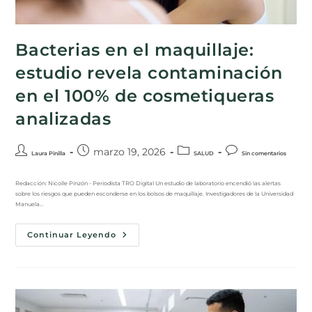
Bacterias en el maquillaje:
estudio revela contaminación
en el 100% de cosmetiqueras
analizadas
marzo 19, 2026
Laura Pinilla
SALUD
Sin comentarios
Redacción: Nicolle Pinzón - Periodista TRO Digital Un estudio de laboratorio encendió las alertas
sobre los riesgos que pueden esconderse en los bolsos de maquillaje. Investigadores de la Universidad
Manuela…
Continuar Leyendo