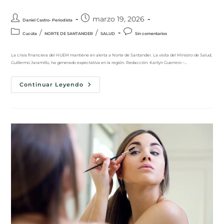
marzo 19, 2026
Daniel Castro- Periodista
/
/
Cucúta
NORTE DE SANTANDER
SALUD
Sin comentarios
La crisis financiera del HUEM mantiene en alerta a Norte de Santander. La visita del Ministro de Salud,
Guillermo Jaramillo, ha generado expectativa en la región. Redacción: Karilyn Guerrero –…
Continuar Leyendo