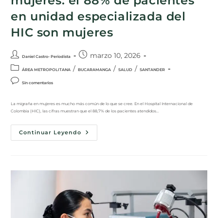
mujeres: el 88% de pacientes
en unidad especializada del
HIC son mujeres
marzo 10, 2026
Daniel Castro- Periodista
/
/
/
ÁREA METROPOLITANA
BUCARAMANGA
SALUD
SANTANDER
Sin comentarios
La migraña en mujeres es mucho más común de lo que se cree. En el Hospital Internacional de
Colombia (HIC), las cifras muestran que el 88,7% de los pacientes atendidos…
Continuar Leyendo