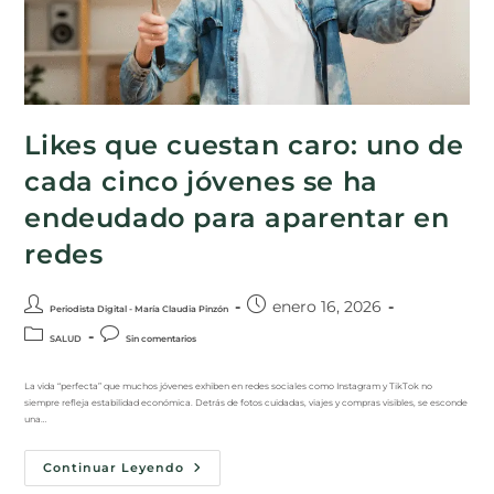
Likes que cuestan caro: uno de
cada cinco jóvenes se ha
endeudado para aparentar en
redes
enero 16, 2026
Periodista Digital - María Claudia Pinzón
SALUD
Sin comentarios
La vida “perfecta” que muchos jóvenes exhiben en redes sociales como Instagram y TikTok no
siempre refleja estabilidad económica. Detrás de fotos cuidadas, viajes y compras visibles, se esconde
una…
Continuar Leyendo