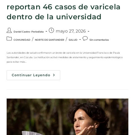
reportan 46 casos de varicela
dentro de la universidad
mayo 27, 2026
Daniel Castro- Periodista
/
/
COMUNIDAD
NORTE DE SANTANDER
SALUD
Sin comentarios
Las autoridades de salud confirmaron un brote de varicela en la Universidad Francisco de Paula
Santander, en Cúcuta. La institución activó medidas de aislamiento y seguimiento epidemiológico
para evitar más…
Continuar Leyendo