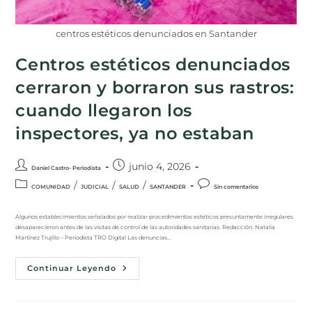
centros estéticos denunciados en Santander
Centros estéticos denunciados
cerraron y borraron sus rastros:
cuando llegaron los
inspectores, ya no estaban
junio 4, 2026
Daniel Castro- Periodista
/
/
/
COMUNIDAD
JUDICIAL
SALUD
SANTANDER
Sin comentarios
Algunos establecimientos señalados por realizar procedimientos estéticos presuntamente irregulares
desaparecieron antes de las visitas de control de las autoridades sanitarias. Redacción: Natalia
Martínez Trujillo – Periodista TRO Digital Las denuncias…
Continuar Leyendo