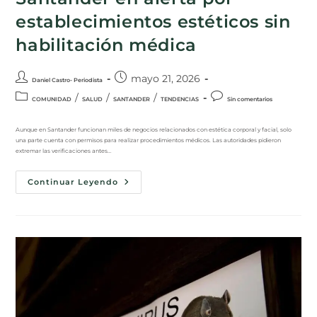
establecimientos estéticos sin
habilitación médica
mayo 21, 2026
Daniel Castro- Periodista
/
/
/
COMUNIDAD
SALUD
SANTANDER
TENDENCIAS
Sin comentarios
Aunque en Santander funcionan miles de negocios relacionados con estética corporal y facial, solo
una parte cuenta con permisos para realizar procedimientos médicos. Las autoridades pidieron
extremar las verificaciones antes…
Continuar Leyendo