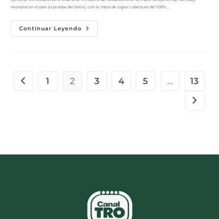
neonatal en el país (o prueba del talón), con la meta de lograr cobertura del 100%…
Continuar Leyendo
1
2
3
4
5
…
13