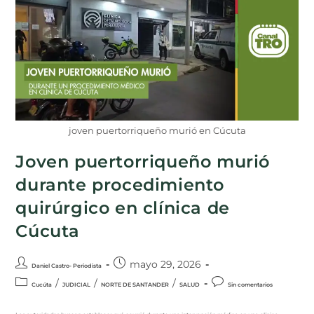
joven puertorriqueño murió en Cúcuta
Joven puertorriqueño murió
durante procedimiento
quirúrgico en clínica de
Cúcuta
mayo 29, 2026
Daniel Castro- Periodista
/
/
/
Cucúta
JUDICIAL
NORTE DE SANTANDER
SALUD
Sin comentarios