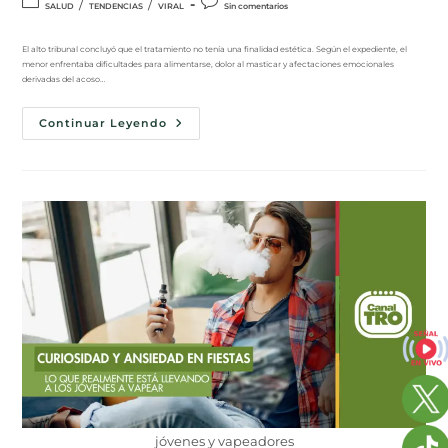
/
/
SALUD
TENDENCIAS
VIRAL
Sin comentarios
El alto tribunal concluyó que el tratamiento no tenía una finalidad estética. Según el expediente, el
menor enfrentaba dificultades para alimentarse, dolor al masticar y afectaciones emocionales
derivadas del acoso…
Continuar Leyendo
jóvenes y vapeadores