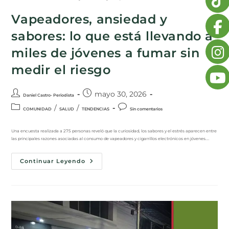
Vapeadores, ansiedad y
sabores: lo que está llevando a
miles de jóvenes a fumar sin
medir el riesgo
mayo 30, 2026
Daniel Castro- Periodista
/
/
COMUNIDAD
SALUD
TENDENCIAS
Sin comentarios
Una encuesta realizada a 275 personas reveló que la curiosidad, los sabores y el estrés aparecen entre
las principales razones asociadas al consumo de vapeadores y cigarrillos electrónicos en jóvenes.…
Continuar Leyendo