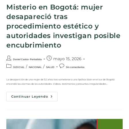
Misterio en Bogotá: mujer
desapareció tras
procedimiento estético y
autoridades investigan posible
encubrimiento
mayo 15, 2026
Daniel Castro- Periodista
/
/
JUDICIAL
NACIONAL
SALUD
Sin comentarios
La desaparición de una mujer de 52 años tras someterse a una lipólisis láser en el sur de Bogotá
encendió las alarmas de las autoridades. Videos, testimonios y presuntas irregularidades…
Continuar Leyendo