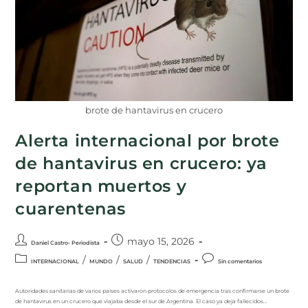
brote de hantavirus en crucero
Alerta internacional por brote
de hantavirus en crucero: ya
reportan muertos y
cuarentenas
mayo 15, 2026
Daniel Castro- Periodista
/
/
/
INTERNACIONAL
MUNDO
SALUD
TENDENCIAS
Sin comentarios
Autoridades sanitarias de varios países activaron protocolos de emergencia tras confirmarse un brote
de hantavirus en un crucero que viajaba desde el sur de Argentina. El caso ya deja fallecidos…