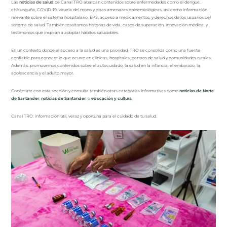
Las
noticias de salud
de Canal TRO abarcan contenidos sobre enfermedades como el dengue,
chikunguña, COVID-19, viruela del mono y otras amenazas epidemiológicas, así como información
relevante sobre el sistema hospitalario, EPS, acceso a medicamentos, y derechos de los usuarios del
sistema de salud. También resaltamos historias de vida, casos de superación, innovación médica, y
testimonios que inspiran a adoptar hábitos saludables.
En un contexto donde el acceso a la salud es una prioridad, TRO se consolida como una fuente
confiable para conocer lo que ocurre en clínicas, hospitales, centros de salud y comunidades rurales.
Además, promovemos contenidos sobre el autocuidado, la salud en la infancia, el embarazo, la
adolescencia y el adulto mayor.
Conéctate con esta sección y consulta también otras categorías informativas como
noticias de Norte
de Santander
,
noticias de Santander
, o
educación y cultura
.
Canal TRO: información útil, veraz y oportuna para el cuidado de tu salud.