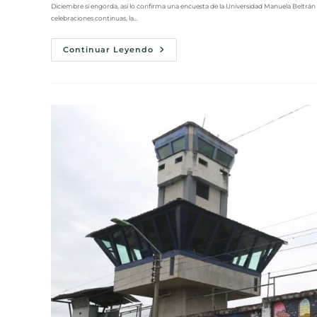
Diciembre sí engorda, así lo confirma una encuesta de la Universidad Manuela Beltrán
celebraciones continuas, la…
Continuar Leyendo