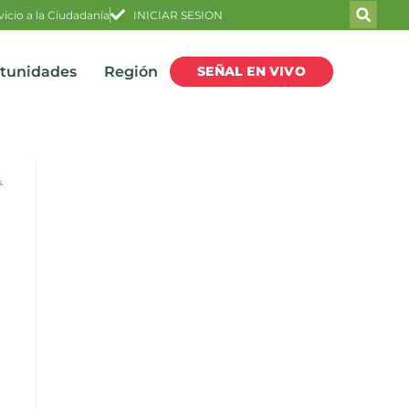
vicio a la Ciudadanía
INICIAR SESION
SEÑAL EN VIVO
rtunidades
Región
.