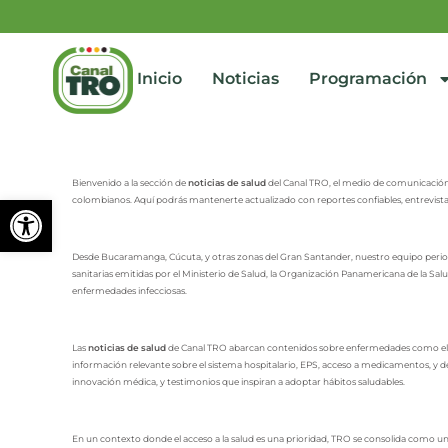
Inicio
Noticias
Programación
Bienvenido a la sección de
noticias de salud
del Canal TRO, el medio de comunicación 
Abrir barra de herramienta
colombianos. Aquí podrás mantenerte actualizado con reportes confiables, entrevistas a
Desde Bucaramanga, Cúcuta, y otras zonas del Gran Santander, nuestro equipo periodí
sanitarias emitidas por el Ministerio de Salud, la Organización Panamericana de la Salud
enfermedades infecciosas.
Las
noticias de salud
de Canal TRO abarcan contenidos sobre enfermedades como el d
información relevante sobre el sistema hospitalario, EPS, acceso a medicamentos, y de
innovación médica, y testimonios que inspiran a adoptar hábitos saludables.
En un contexto donde el acceso a la salud es una prioridad, TRO se consolida como una