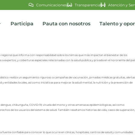
Comunicaciones
Transparencia
Atención y Ser
Participa
Pauta con nosotros
Talento y opo
regional que informa con responsabilidad sobre los temas que más impactan el bienestar de los
s
 expertos, y coberturas especiales relacionadas con la salud pública y privada en el nororiente del país
stico realiza un seguimiento riguroso a campañas de vacunación, jornadas médicas gratuitas, alertas
 y entidades locales, así como iniciativas para mejorar la salud mental, la nutrición y la prevención de
engue, chikunguña, COVID-19, viruela del mono y otras amenazas epidemiológicas, así como
rechos de los usuarios del sistema de salud. También resaltamos historias de vida, casos de superación,
 fuente confiable para conocer lo que ocurre en clínicas, hospitales, centros de salud y comunidades