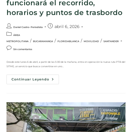
funcionará el recorrido,
horarios y puntos de trasbordo
abril 6, 2026
Daniel Castro- Periodista
ÁREA
/
/
/
/
METROPOLITANA
BUCARAMANGA
FLORIDABLANCA
MOVILIDAD
SANTANDER
Sin comentarios
Desde este lunes 6 de abril, a partir de las 5:00 de la mañana, entra en operación la nueva ruta PTB del
SITME, un servicio que busca convertirse en uno…
Continuar Leyendo