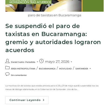
paro de taxistas en Bucaramanga
Se suspendió el paro de
taxistas en Bucaramanga:
gremio y autoridades lograron
acuerdos
mayo 27, 2026
Daniel Castro- Periodista
/
/
/
ÁREA METROPOLITANA
BUCARAMANGA
MOVILIDAD
SANTANDER
Sin comentarios
La movilización de taxistas que estaba prevista para el 28 y 29 de mayo quedó suspendida tras las
mesas de diálogo adelantadas en la Gobernación de Santander. Uno de los…
Continuar Leyendo