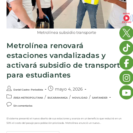
Metrolínea subsidio transporte
Metrolínea renovará
estaciones vandalizadas y
activará subsidio de transporte
para estudiantes
mayo 4, 2026
Daniel Castro- Periodista
/
/
/
ÁREA METROPOLITANA
BUCARAMANGA
MOVILIDAD
SANTANDER
Sin comentarios
El sistema presentó el nuevo diseño de sus estaciones y avanza en un beneficio que reducirá en un
50% el costo del pasaje para población priorizada. Metrolínea anunció un nuevo…