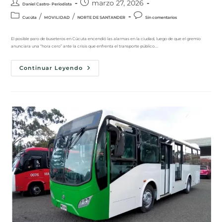
marzo 27, 2026
Daniel Castro- Periodista
/
/
Cucúta
MOVILIDAD
NORTE DE SANTANDER
Sin comentarios
El posible paro de buseteros en Cúcuta encendió las alarmas en la ciudad, luego de que el gremio
anunciara una “hora cero” ante la crisis que enfrenta el transporte público.…
Continuar Leyendo