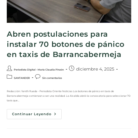
Abren postulaciones para
instalar 70 botones de pánico
en taxis de Barrancabermeja
diciembre 4, 2025
Periodista Digital - María Claudia Pinzón
SANTANDER
Sin comentarios
Redacción: Yanith Rueda - Periodista Oriente Noticias Los botones de pánico en taxis de
Barrancabermeja comienzan a ser una realidad. La Alcaldía abrió la convocatoria para seleccionar 70
taxis que…
Continuar Leyendo