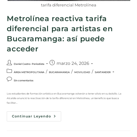
tarifa diferencial Metrolínea
Metrolínea reactiva tarifa
diferencial para artistas en
Bucaramanga: así puede
acceder
marzo 24, 2026
Daniel Castro- Periodista
/
/
/
ÁREA METROPOLITANA
BUCARAMANGA
MOVILIDAD
SANTANDER
Sin comentarios
Los estudiantes de formación artística en Bucaramanga volverán a tener alivio en su bolsillo. La
Alcaldía anunció la reactivación de la tarifa diferencial en Metrolínea, un beneficio que busca
facilitar…
Continuar Leyendo