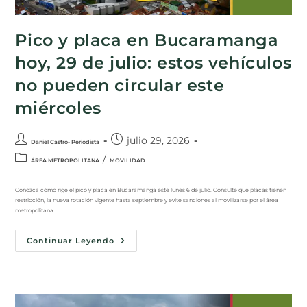
Pico y placa en Bucaramanga
hoy, 29 de julio: estos vehículos
no pueden circular este
miércoles
julio 29, 2026
Daniel Castro- Periodista
/
ÁREA METROPOLITANA
MOVILIDAD
Conozca cómo rige el pico y placa en Bucaramanga este lunes 6 de julio. Consulte qué placas tienen
restricción, la nueva rotación vigente hasta septiembre y evite sanciones al movilizarse por el área
metropolitana.
Continuar Leyendo