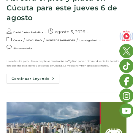
Cúcuta para este jueves 6 de
agosto
agosto 5, 2026
Daniel Castro- Periodista
/
/
/
Cucúta
MOVILIDAD
NORTE DE SANTANDER
Uncategorized
Sin comentarios
Los vehículos particulares con placas terminadas en 7 y 8 no podrán circular durante los horarios
establecidos este jueves 6 de agosto en Cúcuta. La medida también aplica para motos…
Continuar Leyendo