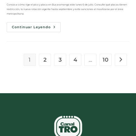
Conozca cómo rige el pico y placa en Bucaramanga este lunes 6 de julio. Consulte qué placas tienen
restricción, la nueva rotación vigente hasta septiembre y evite sanciones al movilizarse por el área
metropolitana.
Continuar Leyendo
1
2
3
4
…
10