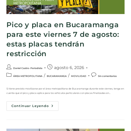
Pico y placa en Bucaramanga
para este viernes 7 de agosto:
estas placas tendrán
restricción
agosto 6, 2026
Daniel Castro- Periodista
/
/
ÁREA METROPOLITANA
BUCARAMANGA
MOVILIDAD
Sin comentarios
Si tiene previsto movilizarse por el área metropolitana de Bucaramanga durante este viernes, tenga en
cuenta que el pico y placa aplica para los vehículos particulares con placas finalizadas en…
Continuar Leyendo