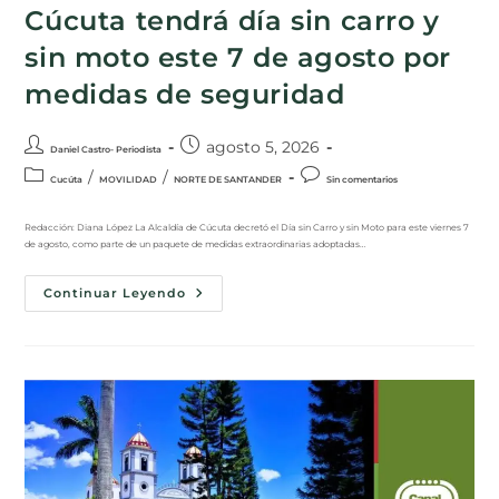
Cúcuta tendrá día sin carro y
sin moto este 7 de agosto por
medidas de seguridad
agosto 5, 2026
Daniel Castro- Periodista
/
/
Cucúta
MOVILIDAD
NORTE DE SANTANDER
Sin comentarios
Redacción: Diana López La Alcaldía de Cúcuta decretó el Día sin Carro y sin Moto para este viernes 7
de agosto, como parte de un paquete de medidas extraordinarias adoptadas…
Continuar Leyendo