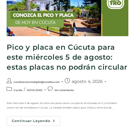
Pico y placa en Cúcuta para
este miércoles 5 de agosto:
estas placas no podrán circular
agosto 4, 2026
coordinacion.trodigital@canaltro.com
/
Cucúta
MOVILIDAD
Sin comentarios
Este miércoles 5 de agosto, los vehículos particulares con placas terminadas en 5 y 6 tendrán
restricción de movilidad en Cúcuta. La medida también aplica para motos y vehículos de…
Continuar Leyendo