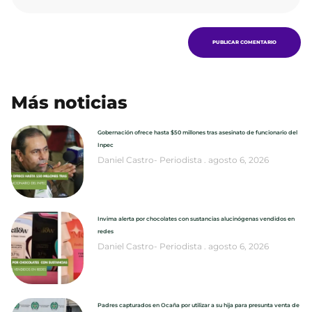
Más noticias
Gobernación ofrece hasta $50 millones tras asesinato de funcionario del
Inpec
Daniel Castro- Periodista
agosto 6, 2026
Invima alerta por chocolates con sustancias alucinógenas vendidos en
redes
Daniel Castro- Periodista
agosto 6, 2026
Padres capturados en Ocaña por utilizar a su hija para presunta venta de