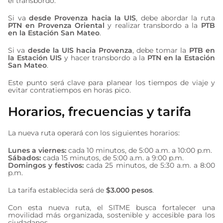
el transbordo.
Si va
desde Provenza hacia la UIS
, debe abordar la ruta
PTN en Provenza Oriental
y realizar transbordo a la
PTB
en la Estación San Mateo
.
Si va
desde la UIS hacia Provenza
, debe tomar la
PTB en
la Estación UIS
y hacer transbordo a la
PTN en la Estación
San Mateo
.
Este punto será clave para planear los tiempos de viaje y
evitar contratiempos en horas pico.
Horarios, frecuencias y tarifa
La nueva ruta operará con los siguientes horarios:
Lunes a viernes:
cada 10 minutos, de 5:00 a.m. a 10:00 p.m.
Sábados:
cada 15 minutos, de 5:00 a.m. a 9:00 p.m.
Domingos y festivos:
cada 25 minutos, de 5:30 a.m. a 8:00
p.m.
La tarifa establecida será de
$3.000 pesos
.
Con esta nueva ruta, el SITME busca fortalecer una
movilidad más organizada, sostenible y accesible para los
ciudadanos.