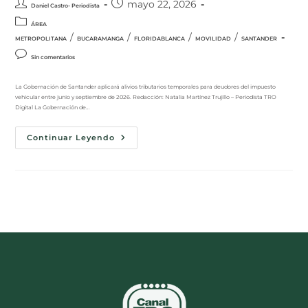
mayo 22, 2026
Daniel Castro- Periodista
ÁREA
/
/
/
/
METROPOLITANA
BUCARAMANGA
FLORIDABLANCA
MOVILIDAD
SANTANDER
Sin comentarios
La Gobernación de Santander aplicará alivios tributarios temporales para deudores del impuesto
vehicular entre junio y septiembre de 2026. Redacción: Natalia Martínez Trujillo – Periodista TRO
Digital La Gobernación de…
Continuar Leyendo