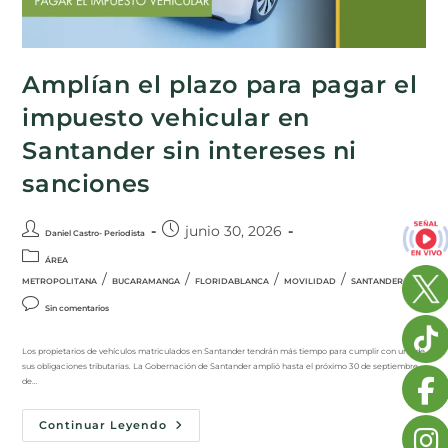
Amplían el plazo para pagar el
impuesto vehicular en
Santander sin intereses ni
sanciones
junio 30, 2026
Daniel Castro- Periodista
ÁREA
/
/
/
/
METROPOLITANA
BUCARAMANGA
FLORIDABLANCA
MOVILIDAD
SANTANDER
Sin comentarios
Los propietarios de vehículos matriculados en Santander tendrán más tiempo para cumplir con una de
sus obligaciones tributarias. La Gobernación de Santander amplió hasta el próximo 30 de septiembre
de…
Continuar Leyendo