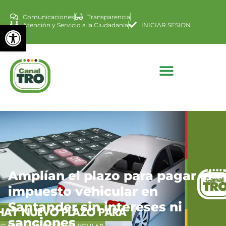
Comunicaciones
Transparencia
Abrir barra de herramienta
Atención y Servicio a la Ciudadanía
INICIAR SESION
Amplían el plazo para pagar el
impuesto vehicular en
Santander sin intereses ni
sanciones