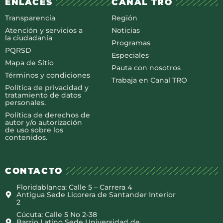
ENLACES
CANAL TRO
Transparencia
Región
Atención y servicios a
Noticias
la ciudadanía
Programas
PQRSD
Especiales
Mapa de Sitio
Pauta con nosotros
Términos y condiciones
Trabaja en Canal TRO
Política de privacidad y
tratamiento de datos
personales.
Política de derechos de
autor y/o autorización
de uso sobre los
contenidos.
CONTACTO
Floridablanca: Calle 5 – Carrera 4
Antigua Sede Licorera de Santander Interior
2
Cúcuta: Calle 5 No 2-38
Barrio Latino Sede Universidad de