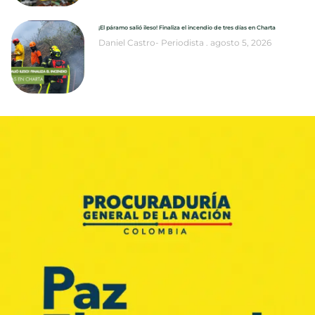
¡El páramo salió ileso! Finaliza el incendio de tres días en Charta
Daniel Castro- Periodista
agosto 5, 2026