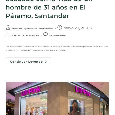
hombre de 31 años en El
Páramo, Santander
mayo 20, 2026
Periodista Digital - María Claudia Pinzón
/
JUDICIAL
SANTANDER
Sin comentarios
Las autoridades aprehendieron a un menor de edad que sería el presunto responsable de acabar con
la vida de un hombre de 31 años en una finca ubicada en la…
Continuar Leyendo