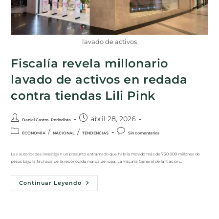
lavado de activos
Fiscalía revela millonario
lavado de activos en redada
contra tiendas Lili Pink
abril 28, 2026
Daniel Castro- Periodista
/
/
ECONOMÍA
NACIONAL
TENDENCIAS
Sin comentarios
Las autoridades investigan un presunto entramado que habría movido más de 730.000 millones de
pesos bajo la fachada de la reconocida marca de ropa. La Fiscalía General de la Nación…
Continuar Leyendo