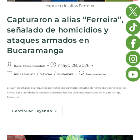
captura de alias Ferreira
Capturaron a alias “Ferreira”,
señalado de homicidios y
ataques armados en
Bucaramanga
mayo 28, 2026
Daniel Castro- Periodista
/
/
BUCARAMANGA
JUDICIAL
SANTANDER
Sin comentarios
El joven de 20 años era requerido por homicidio agravado, tentativa de homicidio y porte ilegal de
armas. Las autoridades lo vinculan con varios hechos violentos registrados en Bucaramanga.
Redacción:…
Continuar Leyendo