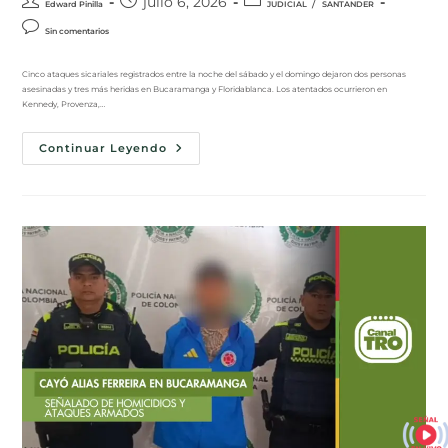
julio 6, 2026
/
Edward Pinilla
JUDICIAL
SANTANDER
Sin comentarios
Cinco ataques sicariales registrados entre la noche del sábado y el domingo dejaron dos personas
asesinadas y tres más heridas en Bucaramanga y Floridablanca. Los atentados ocurrieron en
Kennedy, Provenza,…
Continuar Leyendo