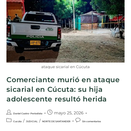
ataque sicarial en Cúcuta
Comerciante murió en ataque
sicarial en Cúcuta: su hija
adolescente resultó herida
mayo 25, 2026
Daniel Castro- Periodista
/
/
Cucúta
JUDICIAL
NORTE DE SANTANDER
Sin comentarios