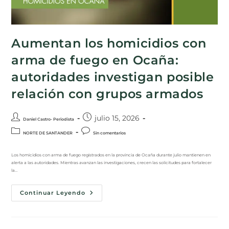
Aumentan los homicidios con
arma de fuego en Ocaña:
autoridades investigan posible
relación con grupos armados
julio 15, 2026
Daniel Castro- Periodista
NORTE DE SANTANDER
Sin comentarios
Los homicidios con arma de fuego registrados en la provincia de Ocaña durante julio mantienen en
alerta a las autoridades. Mientras avanzan las investigaciones, crecen las solicitudes para fortalecer
la…
Continuar Leyendo