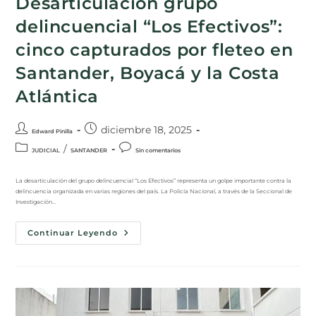
Desarticulación grupo
delincuencial “Los Efectivos”:
cinco capturados por fleteo en
Santander, Boyacá y la Costa
Atlántica
diciembre 18, 2025
Edward Pinilla
/
JUDICIAL
SANTANDER
Sin comentarios
La desarticulación del grupo delincuencial “Los Efectivos” representa un golpe importante contra la
delincuencia organizada en varias regiones del país. La Policía Nacional, a través de la Seccional de
Investigación…
Continuar Leyendo