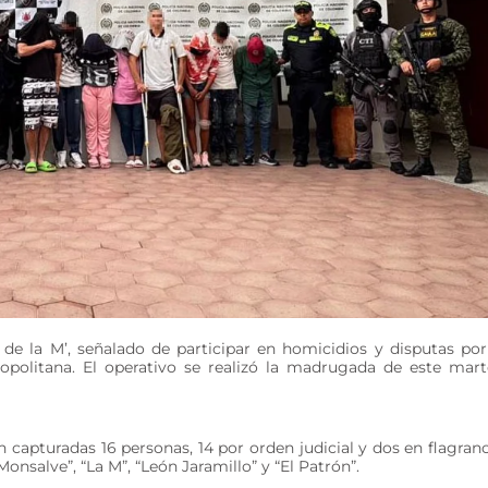
 de la M’, señalado de participar en homicidios y disputas por
politana. El operativo se realizó la madrugada de este mart
on capturadas 16 personas, 14 por orden judicial y dos en flagranc
nsalve”, “La M”, “León Jaramillo” y “El Patrón”.