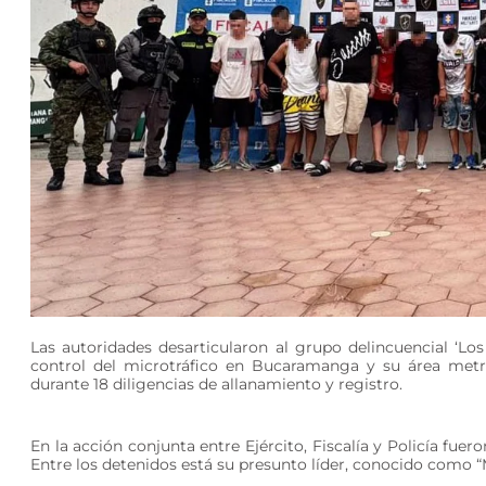
Las autoridades desarticularon al grupo delincuencial ‘Los
control del microtráfico en Bucaramanga y su área metro
durante 18 diligencias de allanamiento y registro.
En la acción conjunta entre Ejército, Fiscalía y Policía fuer
Entre los detenidos está su presunto líder, conocido como “Mo