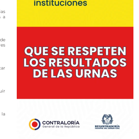
ias
s a
 de
res
car
uir
 la