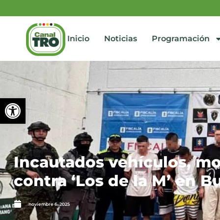
Inicio
Noticias
Programación
Abrir barra de herramienta
Incautados vehículos, mo
contra ‘Los de la M’ en 
noviembre 6, 2025