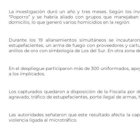
La investigación duró un año y tres meses. Según los inves
“Poporro” y se habría aliado con grupos que manejaban l
domicilio, lo que generó varios homicidios en la región.
Durante los 19 allanamientos simultáneos se incautaro
estupefacientes, un arma de fuego con proveedores y cartuc
anillos de oro con simbología de Los del Sur. En otra zona d
En el despliegue participaron más de 300 uniformados, apo
a los implicados.
Los capturados quedaron a disposición de la Fiscalía por d
agravado, tráfico de estupefacientes, porte ilegal de armas, 
Las autoridades señalaron que este resultado afecta la cap
violencia ligada al microtráfico.