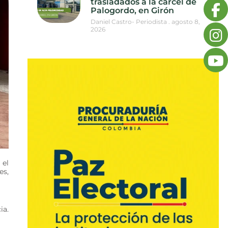
trasladados a la cárcel de
Palogordo, en Girón
Daniel Castro- Periodista
agosto 8,
2026
 el
es,
ia.