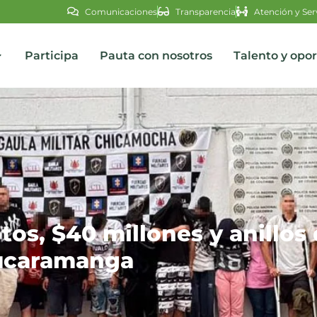
Comunicaciones
Transparencia
Atención y Ser
Participa
Pauta con nosotros
Talento y opo
s
tos, $40 millones y anillo
Bucaramanga