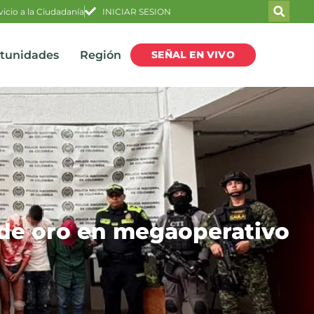
vicio a la Ciudadanía
INICIAR SESION
SEÑAL EN VIVO
rtunidades
Región
s de oro en megaoperativo