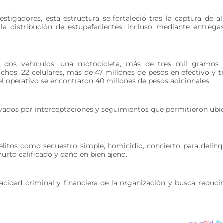
tigadores, esta estructura se fortaleció tras la captura de al
a distribución de estupefacientes, incluso mediante entrega
n dos vehículos, una motocicleta, más de tres mil gramos
hos, 22 celulares, más de 47 millones de pesos en efectivo y t
el operativo se encontraron 40 millones de pesos adicionales.
yados por interceptaciones y seguimientos que permitieron ubi
elitos como secuestro simple, homicidio, concierto para delinq
hurto calificado y daño en bien ajeno.
acidad criminal y financiera de la organización y busca reducir