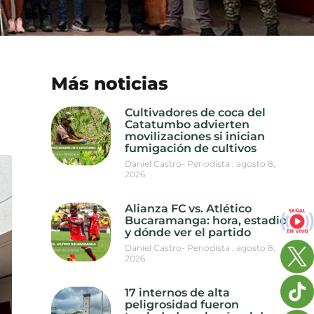
Más noticias
Cultivadores de coca del
Catatumbo advierten
movilizaciones si inician
fumigación de cultivos
Daniel Castro- Periodista
agosto 8,
2026
Alianza FC vs. Atlético
Bucaramanga: hora, estadio
y dónde ver el partido
Daniel Castro- Periodista
agosto 8,
2026
17 internos de alta
peligrosidad fueron