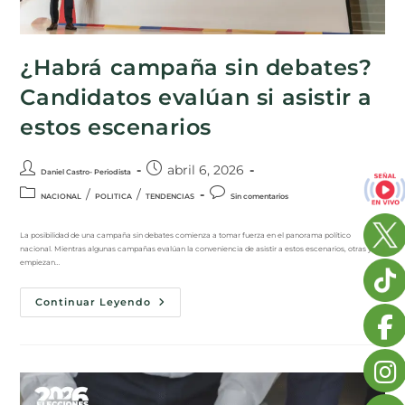
¿Habrá campaña sin debates?
Candidatos evalúan si asistir a
estos escenarios
abril 6, 2026
Daniel Castro- Periodista
/
/
NACIONAL
POLITICA
TENDENCIAS
Sin comentarios
La posibilidad de una campaña sin debates comienza a tomar fuerza en el panorama político
nacional. Mientras algunas campañas evalúan la conveniencia de asistir a estos escenarios, otras ya
empiezan…
Continuar Leyendo