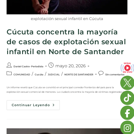
explotación sexual infantil en Cúcuta
Cúcuta concentra la mayoría
de casos de explotación sexual
infantil en Norte de Santander
mayo 20, 2026
Daniel Castro- Periodista
/
/
/
COMUNIDAD
Cucúta
JUDICIAL
NORTE DE SANTANDER
Sin comentarios
Un informe reveló que Cúcuta se convirtió en el principal corredor fronterizo del país para la
explotación sexual comercial de menores. La ciudad concentra la mayoría de víctimas registradas en…
Continuar Leyendo