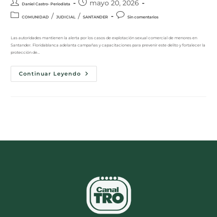
mayo 20, 2026
Daniel Castro- Periodista
/
/
COMUNIDAD
JUDICIAL
SANTANDER
Sin comentarios
Las autoridades mantienen la alerta por los casos de explotación sexual comercial de menores en
Santander. Floridablanca adelanta campañas y capacitaciones para prevenir este delito y fortalecer la
protección de…
Continuar Leyendo