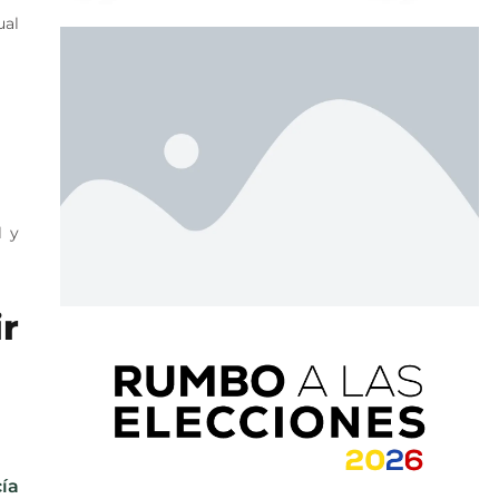
ual
l y
r
ía