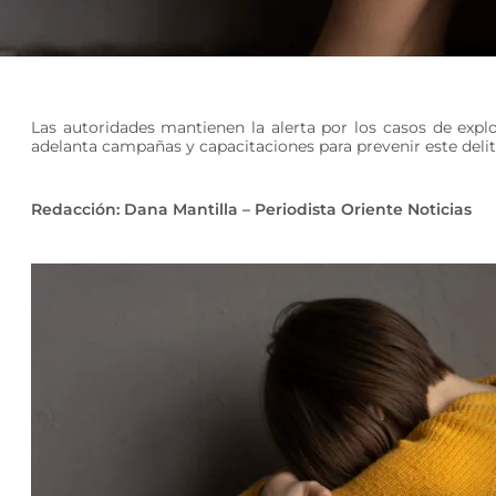
Las autoridades mantienen la alerta por los casos de exp
adelanta campañas y capacitaciones para prevenir este delito
Redacción: Dana Mantilla – Periodista Oriente Noticias