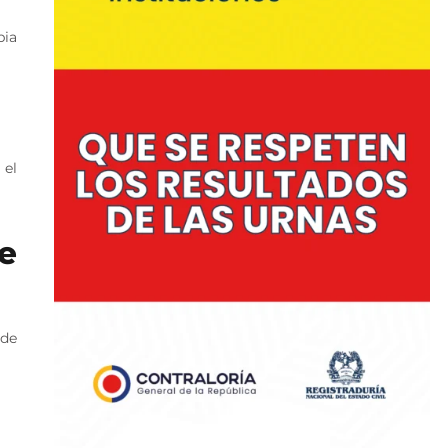
bia
 el
e
 de