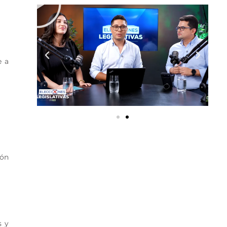
e a
.
ión
s y