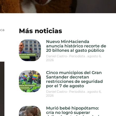
Más noticias
nca
Nuevo MinHacienda
anuncia histórico recorte de
20 billones al gasto público
Daniel Castro- Periodista
agosto 6,
2026
Cinco municipios del Gran
Santander decretan
restricciones de seguridad
por el 7 de agosto
Daniel Castro- Periodista
agosto 6,
2026
Murió bebé hipopótamo:
cría no logró superar