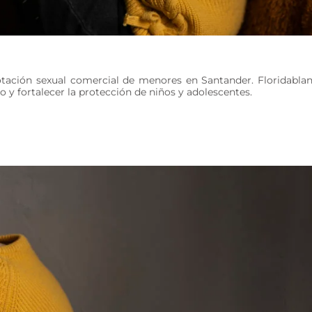
lotación sexual comercial de menores en Santander. Floridabla
 y fortalecer la protección de niños y adolescentes.