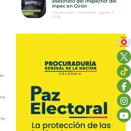
asesinato del inspector del
Inpec en Girón
Daniel Castro- Periodista
agosto 7,
2026
er,
ría
rte