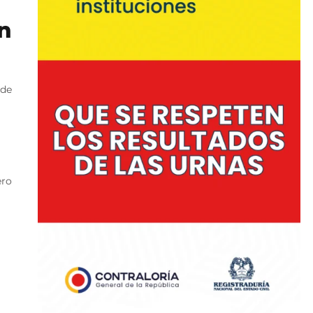
en
 de
ero