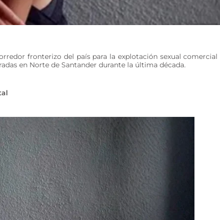
orredor fronterizo del país para la explotación sexual comercial
radas en Norte de Santander durante la última década.
tal