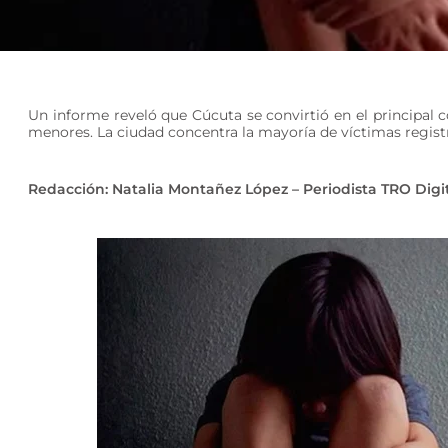
Un informe reveló que Cúcuta se convirtió en el principal c
menores. La ciudad concentra la mayoría de víctimas regist
Redacción: Natalia Montañez López – Periodista TRO Digi