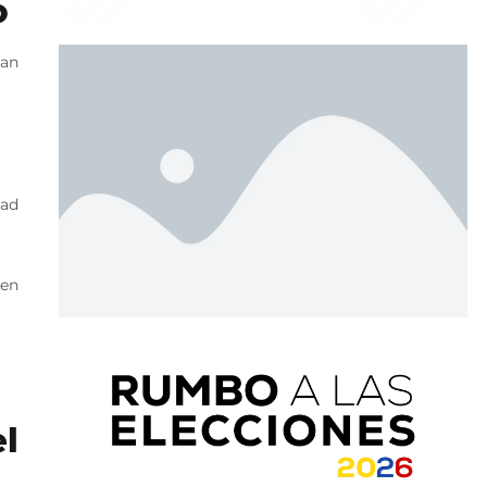
o
tan
dad
 en
l