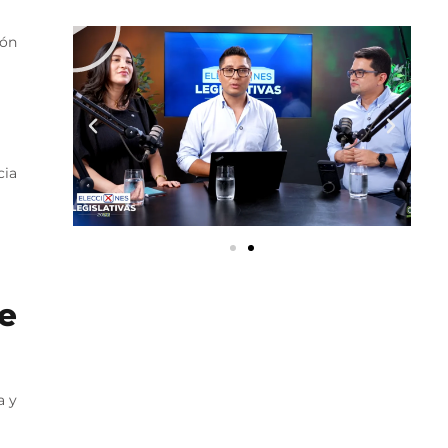
ión
cia
e
a y