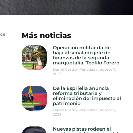
Más noticias
 de
Operación militar da de
baja al señalado jefe de
finanzas de la segunda
marquetalia ‘Teófilo Forero’
Daniel Castro- Periodista
agosto 7,
2026
De la Espriella anuncia
reforma tributaria y
eliminación del impuesto al
patrimonio
Daniel Castro- Periodista
agosto 7,
2026
Nuevas pistas rodean el