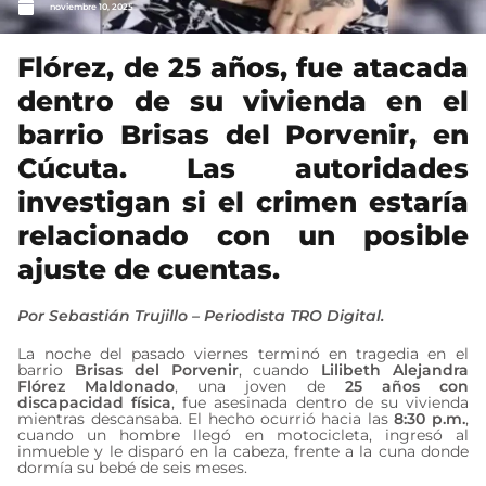
noviembre 10, 2025
Flórez, de 25 años, fue atacada
dentro de su vivienda en el
barrio Brisas del Porvenir, en
Cúcuta. Las autoridades
investigan si el crimen estaría
relacionado con un posible
ajuste de cuentas.
Por Sebastián Trujillo – Periodista TRO Digital.
La noche del pasado viernes terminó en tragedia en el
barrio
Brisas del Porvenir
, cuando
Lilibeth Alejandra
Flórez Maldonado
, una joven de
25 años con
discapacidad física
, fue asesinada dentro de su vivienda
mientras descansaba. El hecho ocurrió hacia las
8:30 p.m.
,
cuando un hombre llegó en motocicleta, ingresó al
inmueble y le disparó en la cabeza, frente a la cuna donde
dormía su bebé de seis meses.