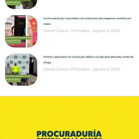
Invima alerta por chocolates con sustancias alucinógenas vendidos en
redes
Daniel Castro- Periodista
agosto 6, 2026
Padres capturados en Ocaña por utilizar a su hija para presunta venta de
droga
Daniel Castro- Periodista
agosto 6, 2026