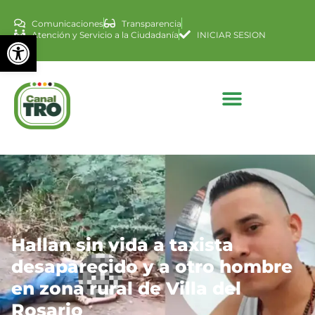
Comunicaciones
Transparencia
Abrir barra de herramienta
Atención y Servicio a la Ciudadanía
INICIAR SESION
Hallan sin vida a taxista
desaparecido y a otro hombre
en zona rural de Villa del
Rosario