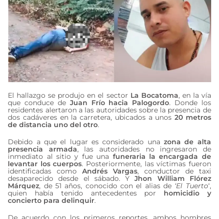
El hallazgo se produjo en el sector
La Bocatoma
, en la vía
que conduce de
Juan Frío hacia Palogordo
. Donde los
residentes alertaron a las autoridades sobre la presencia de
dos cadáveres en la carretera, ubicados a unos
20 metros
de distancia uno del otro
.
Debido a que el lugar es considerado una
zona de alta
presencia armada
, las autoridades no ingresaron de
inmediato al sitio y fue una
funeraria la encargada de
levantar los cuerpos
. Posteriormente, las víctimas fueron
identificadas como
Andrés Vargas
, conductor de taxi
desaparecido desde el sábado. Y
Jhon William Flórez
Márquez
, de 51 años, conocido con el alias de
‘El Tuerto
‘,
quien había tenido antecedentes por
homicidio y
concierto para delinquir
.
De acuerdo con los primeros reportes, ambos hombres