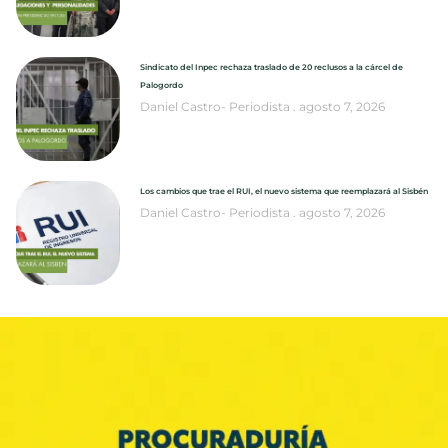
Sindicato del Inpec rechaza traslado de 20 reclusos a la cárcel de
Palogordo
Daniel Castro- Periodista
agosto 7, 2026
Los cambios que trae el RUI, el nuevo sistema que reemplazará al Sisbén
Daniel Castro- Periodista
agosto 7, 2026