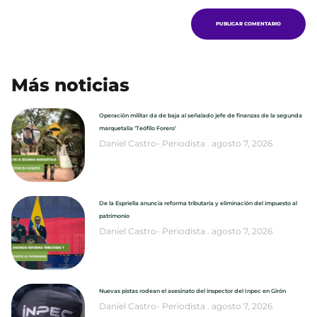
Más noticias
Operación militar da de baja al señalado jefe de finanzas de la segunda
marquetalia ‘Teófilo Forero’
Daniel Castro- Periodista
agosto 7, 2026
De la Espriella anuncia reforma tributaria y eliminación del impuesto al
patrimonio
Daniel Castro- Periodista
agosto 7, 2026
Nuevas pistas rodean el asesinato del inspector del Inpec en Girón
Daniel Castro- Periodista
agosto 7, 2026