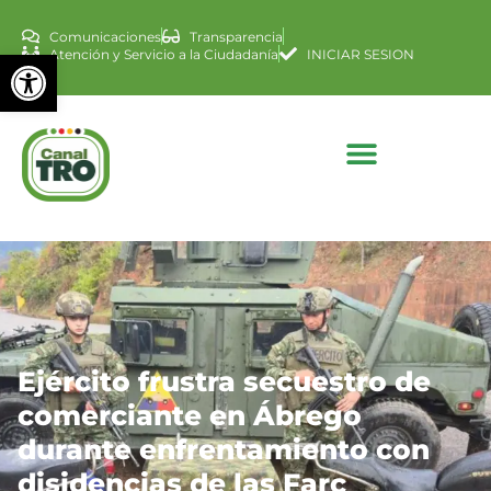
Comunicaciones
Transparencia
Abrir barra de herramienta
Atención y Servicio a la Ciudadanía
INICIAR SESION
Ejército frustra secuestro de
comerciante en Ábrego
durante enfrentamiento con
disidencias de las Farc