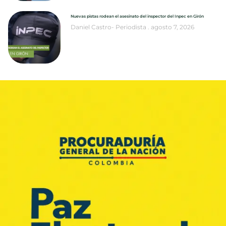
Nuevas pistas rodean el asesinato del inspector del Inpec en Girón
Daniel Castro- Periodista
agosto 7, 2026