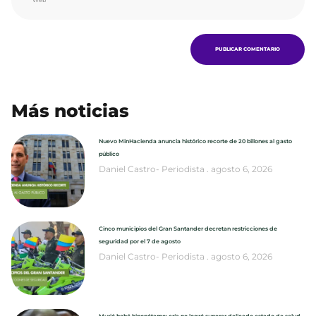
Más noticias
Nuevo MinHacienda anuncia histórico recorte de 20 billones al gasto
público
Daniel Castro- Periodista
agosto 6, 2026
Cinco municipios del Gran Santander decretan restricciones de
seguridad por el 7 de agosto
Daniel Castro- Periodista
agosto 6, 2026
Murió bebé hipopótamo: cría no logró superar delicado estado de salud