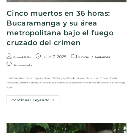
Cinco muertos en 36 horas:
Bucaramanga y su área
metropolitana bajo el fuego
cruzado del crimen
julio 7, 2025
/
Edward Pinilla
JUDICIAL
SANTANDER
Sin comentarios
Los homicidios estarían ligados al microtráfico y ajustes de cuentas. Redacción: Edward Pinilla -
Periodista Oriente Noticias Un sábado que comenzó caluroso terminó teñido de sangre. Y el domingo,
lejos…
Continuar Leyendo