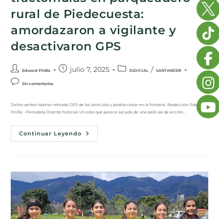
rural de Piedecuesta:
amordazaron a vigilante y
desactivaron GPS
julio 7, 2025
/
Edward Pinilla
JUDICIAL
SANTANDER
Sin comentarios
Delincuentes habrían retirado GPS de los vehículos y podrían estar en la frontera. Redacción: Edward
Pinilla - Periodista Oriente Noticias Un robo que parece sacado de una película de acción…
Continuar Leyendo