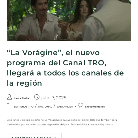
“La Vorágine”, el nuevo
programa del Canal TRO,
llegará a todos los canales de
la región
julio 7, 2025
Laura Pinilla
/
/
ESTRENOS TRO
NACIONAL
SANTANDER
Sin comentarios
Este lunes 7 de julio se estrena La Vorágine, la nueva serie del Canal TRO que también será
transmitida por los ocho canales regionales del país. Esta ambiciosa producción, basada…
Continuar Leyendo