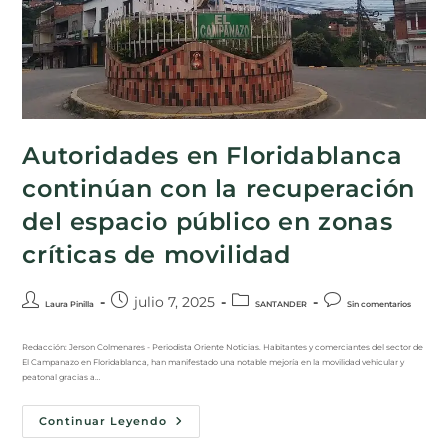
Autoridades en Floridablanca
continúan con la recuperación
del espacio público en zonas
críticas de movilidad
julio 7, 2025
Laura Pinilla
SANTANDER
Sin comentarios
Redacción: Jerson Colmenares - Periodista Oriente Noticias. Habitantes y comerciantes del sector de
El Campanazo en Floridablanca, han manifestado una notable mejoría en la movilidad vehicular y
peatonal gracias a…
Continuar Leyendo