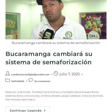
Bucaramanga cambiará su sistema de semaforización
Bucaramanga cambiará su
sistema de semaforización
julio 7, 2025
coordinacion.trodigital@canaltro.com
SANTANDER
Sin comentarios
Redacción: Leidy Peralta - Periodista Oriente Noticias La movilidad en Bucaramanga enfrenta
problemas diarios como trancones, semáforos dañados y quejas ciudadanas. El director de tránsito,
Jhair Manrique, explicó que la…
Continuar Leyendo