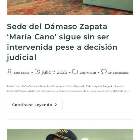
Sede del Dámaso Zapata
‘María Cano’ sigue sin ser
intervenida pese a decisión
judicial
julio 7, 2025
Sofía Correa
SANTANDER
Sin comentarios
Redacción: Sofía Correa – Periodista Oriente Noticias El pasado 7 de mayo, el Juzgado Noveno
Administrativo Oral del Circuito Judicial, a título de medida cautelar, ordenó el cierre indefinido de…
Continuar Leyendo