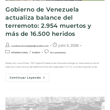
Gobierno de Venezuela
actualiza balance del
terremoto: 2.954 muertos y
más de 16.500 heridos
julio 5, 2026
coordinacion.trodigital@canaltro.com
/
INTERNACIONAL
MUNDO
Sin comentarios
Redacción: Laura Pinilla- TRO Digital El Gobierno de Venezuela entregó un nuevo balance oficial
sobre las consecuencias del doble terremoto de magnitudes 7.5 y 7.2, ocurrido el pasado 24 de…
Continuar Leyendo