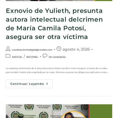
Exnovio de Yulieth, presunta
autora intelectual delcrimen
de María Camila Potosí,
asegura ser otra víctima
agosto 4, 2026
coordinacion.trodigital@canaltro.com
/
JUDICIAL
NACIONAL
Sin comentarios
La expareja sentimental de la presunta autora intelectual del crimen aseguró, a través de un video,
que también habría sido engañado por la mujer. Mientras avanzan las diligencias judiciales contra…
Continuar Leyendo