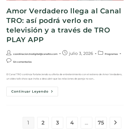
Amor Verdadero llega al Canal
TRO: así podrá verlo en
televisión y a través de TRO
PLAY APP
julio 3, 2026
coordinacion.trodigital@canaltro.com
Programas
Sin comentarios
El Canal TRO continúa fortaleciendo su oferta de entretenimiento con el estreno de Amor Verdadero,
un video talk show que invita a descubrir que las relaciones de pareja no son…
Continuar Leyendo
1
2
3
4
…
75