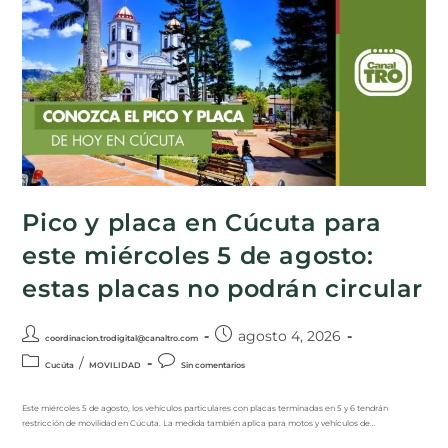
Pico y placa en Cúcuta para
este miércoles 5 de agosto:
estas placas no podrán circular
agosto 4, 2026
coordinacion.trodigital@canaltro.com
/
Cucúta
MOVILIDAD
Sin comentarios
Este miércoles 5 de agosto, los vehículos particulares con placas terminadas en 5 y 6 tendrán
restricción de movilidad en Cúcuta. La medida también aplica para motos y vehículos de…