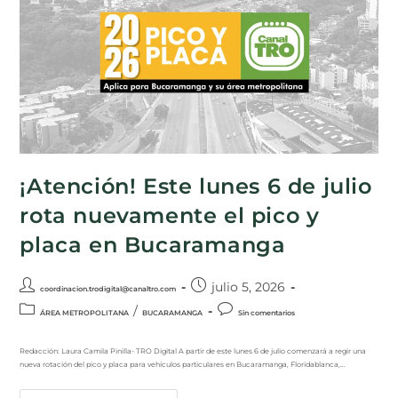
¡Atención! Este lunes 6 de julio
rota nuevamente el pico y
placa en Bucaramanga
julio 5, 2026
coordinacion.trodigital@canaltro.com
/
ÁREA METROPOLITANA
BUCARAMANGA
Sin comentarios
Redacción: Laura Camila Pinilla- TRO Digital A partir de este lunes 6 de julio comenzará a regir una
nueva rotación del pico y placa para vehículos particulares en Bucaramanga, Floridablanca,…