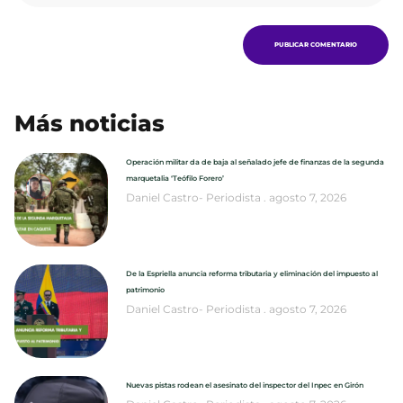
Más noticias
Operación militar da de baja al señalado jefe de finanzas de la segunda
marquetalia ‘Teófilo Forero’
Daniel Castro- Periodista
agosto 7, 2026
De la Espriella anuncia reforma tributaria y eliminación del impuesto al
patrimonio
Daniel Castro- Periodista
agosto 7, 2026
Nuevas pistas rodean el asesinato del inspector del Inpec en Girón