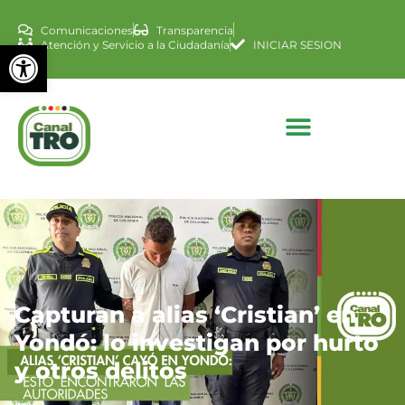
Comunicaciones
Transparencia
Abrir barra de herramienta
Atención y Servicio a la Ciudadanía
INICIAR SESION
Capturan a alias ‘Cristian’ en
Yondó: lo investigan por hurto
y otros delitos