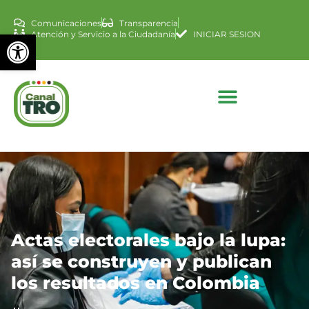
Comunicaciones
Transparencia
Abrir barra de herramienta
Atención y Servicio a la Ciudadanía
INICIAR SESION
Actas electorales bajo la lupa:
así se construyen y publican
los resultados en Colombia