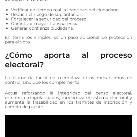
Verificar en tiempo real la identidad del ciudadano.
Reducir el riesgo de suplantación.
Fortalecer la seguridad del proceso.
Garantizar mayor transparencia.
Generar confianza ciudadana.
En términos simples, es un paso adicional de protección
para el voto.
¿Cómo aporta al proceso
electoral?
La biometría facial no reemplaza otros mecanismos de
control, sino que los complementa.
Actúa reforzando la integridad del censo electoral,
minimiza irregularidades, moderniza el sistema electoral y
aumenta la trazabilidad en los trámites de inscripción y
cambio de puesto.