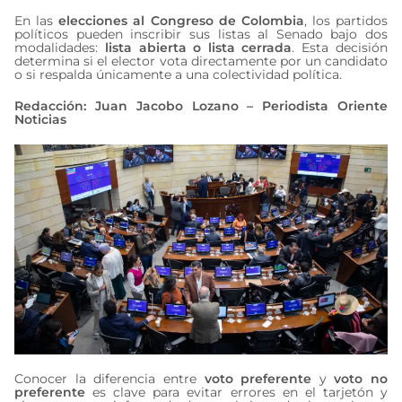
En las
elecciones al Congreso de Colombia
, los partidos
políticos pueden inscribir sus listas al Senado bajo dos
modalidades:
lista abierta o lista cerrada
. Esta decisión
determina si el elector vota directamente por un candidato
o si respalda únicamente a una colectividad política.
Redacción: Juan Jacobo Lozano – Periodista Oriente
Noticias
Conocer la diferencia entre
voto preferente
y
voto no
preferente
es clave para evitar errores en el tarjetón y