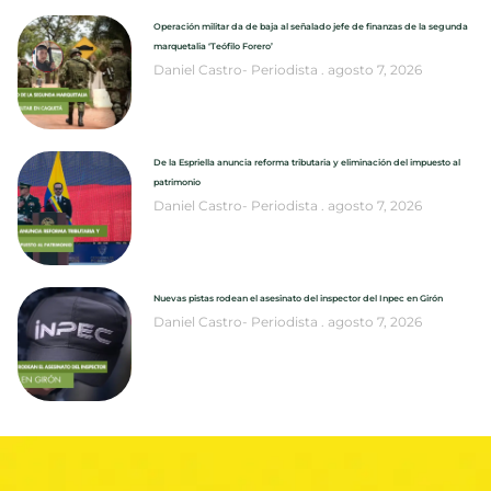
Operación militar da de baja al señalado jefe de finanzas de la segunda
marquetalia ‘Teófilo Forero’
Daniel Castro- Periodista
agosto 7, 2026
De la Espriella anuncia reforma tributaria y eliminación del impuesto al
patrimonio
Daniel Castro- Periodista
agosto 7, 2026
Nuevas pistas rodean el asesinato del inspector del Inpec en Girón
Daniel Castro- Periodista
agosto 7, 2026