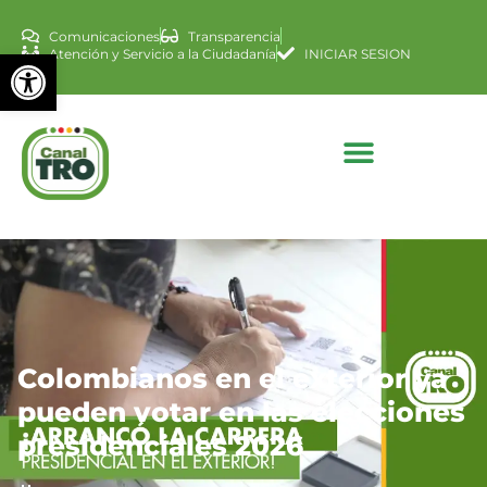
Comunicaciones
Transparencia
Abrir barra de herramienta
Atención y Servicio a la Ciudadanía
INICIAR SESION
Colombianos en el exterior ya
pueden votar en las elecciones
presidenciales 2026