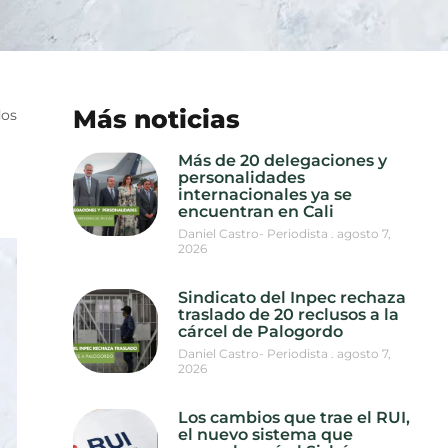
Más noticias
dos
Más de 20 delegaciones y
personalidades
internacionales ya se
encuentran en Cali
Daniel Castro- Periodista
agosto 7,
2026
Sindicato del Inpec rechaza
traslado de 20 reclusos a la
cárcel de Palogordo
Daniel Castro- Periodista
agosto 7,
2026
Los cambios que trae el RUI,
el nuevo sistema que