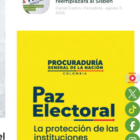
reemplazará al Sisbén
Daniel Castro- Periodista
agosto 7,
2026
l