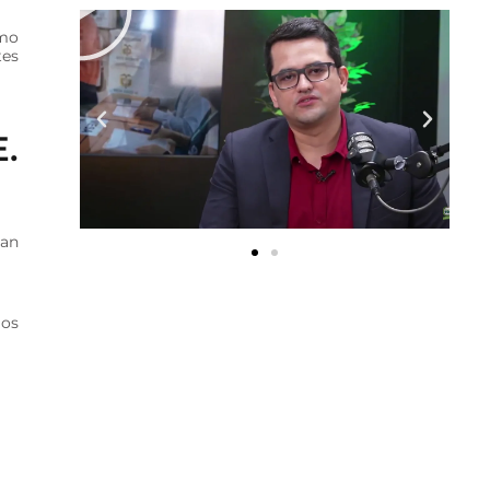
omo
tes
E.
yan
ios