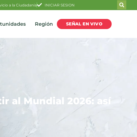
vicio a la Ciudadanía
INICIAR SESION
SEÑAL EN VIVO
rtunidades
Región
tir al Mundial 2026: así