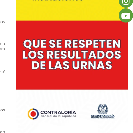
los
ó a
ara
s y
ios
ían