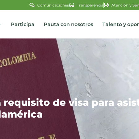
Comunicaciones
Transparencia
Atención y Ser
Participa
Pauta con nosotros
Talento y opo
s
 requisito de visa para asis
damérica