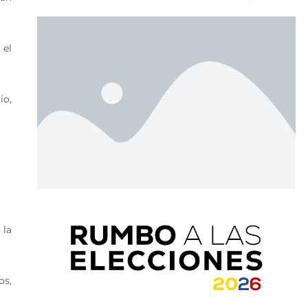
 el
io,
 la
os,