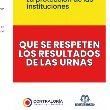
ión
 la
 de