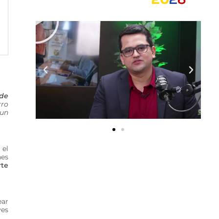
de
rro
 un
 el
nes
rte
ear
ves