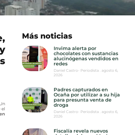
Más noticias
e,
y
Invima alerta por
chocolates con sustancias
s
alucinógenas vendidos en
redes
Daniel Castro- Periodista
agosto 6,
2026
Padres capturados en
Ocaña por utilizar a su hija
para presunta venta de
 Un
droga
 el
Daniel Castro- Periodista
agosto 6,
 en
2026
Fiscalía revela nuevos