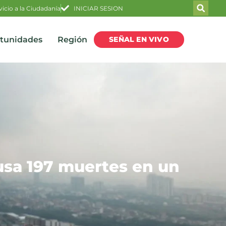
vicio a la Ciudadanía
INICIAR SESION
SEÑAL EN VIVO
rtunidades
Región
usa 197 muertes en un