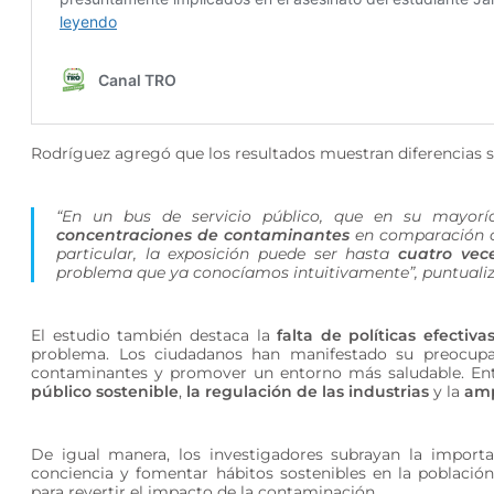
Rodríguez agregó que los resultados muestran diferencias si
“En un bus de servicio público, que en su mayoría
concentraciones de contaminantes
en comparación co
particular, la exposición puede ser hasta
cuatro vec
problema que ya conocíamos intuitivamente”, puntualiz
El estudio también destaca la
falta de políticas efectiv
problema. Los ciudadanos han manifestado su preocupac
contaminantes y promover un entorno más saludable. Ent
público sostenible
,
la regulación de las industrias
y la
amp
De igual manera, los investigadores subrayan la import
conciencia y fomentar hábitos sostenibles en la población
para revertir el impacto de la contaminación.