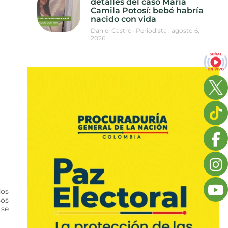
detalles del caso María
Camila Potosí: bebé habría
nacido con vida
Daniel Castro- Periodista
agosto 6,
2026
dos
sos
 se