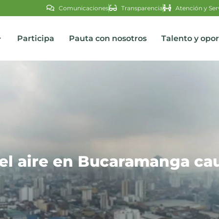
Comunicaciones
Transparencia
Atención y Ser
Participa
Pauta con nosotros
Talento y opo
s
el aire en Bucaramanga ca