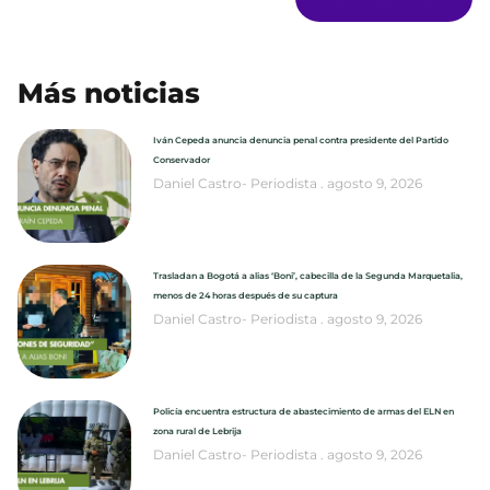
Más noticias
Iván Cepeda anuncia denuncia penal contra presidente del Partido
Conservador
Daniel Castro- Periodista
agosto 9, 2026
Trasladan a Bogotá a alias ‘Boni’, cabecilla de la Segunda Marquetalia,
menos de 24 horas después de su captura
Daniel Castro- Periodista
agosto 9, 2026
Policía encuentra estructura de abastecimiento de armas del ELN en
zona rural de Lebrija
Daniel Castro- Periodista
agosto 9, 2026