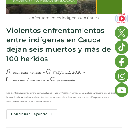
enfrentamientos indígenas en Cauca
Violentos enfrentamientos
entre indígenas en Cauca
dejan seis muertos y más de
100 heridos
mayo 22, 2026
Daniel Castro- Periodista
/
NACIONAL
TENDENCIAS
Sin comentarios
Las confrontaciones entre comunidades Nasa y Misak en Silvia, Cauca, desataron una grave crisis
humanitaria. Autoridades intentan frenar la violencia mientras crece la tensión por disputas
territoriales. Redacción: Natalia Martínez…
Continuar Leyendo