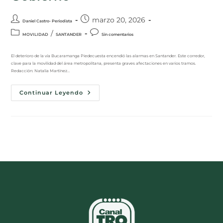
marzo 20, 2026
Daniel Castro- Periodista
/
MOVILIDAD
SANTANDER
Sin comentarios
El deterioro de la vía Bucaramanga Piedecuesta encendió las alarmas en Santander. Este corredor,
clave para la movilidad del área metropolitana, presenta graves afectaciones en varios tramos.
Redacción: Natalia Martínez…
Continuar Leyendo