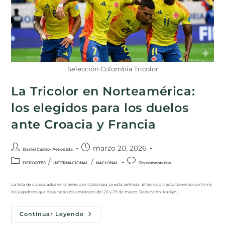
Selección Colombia Tricolor
La Tricolor en Norteamérica:
los elegidos para los duelos
ante Croacia y Francia
marzo 20, 2026
Daniel Castro- Periodista
/
/
DEPORTES
INTERNACIONAL
NACIONAL
Sin comentarios
La lista de convocados en la Selección Colombia ya está definida. El técnico Néstor Lorenzo confirmó
los jugadores que disputarán los amistosos del 26 y 29 de marzo. Redacción: Karilyn…
Continuar Leyendo