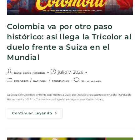
Colombia va por otro paso
histórico: así llega la Tricolor al
duelo frente a Suiza en el
Mundial
julio 7, 2026
Daniel Castro- Periodista
/
/
DEPORTES
NACIONAL
TENDENCIAS
Sin comentarios
La Selección Colombia enfrenta este martes a Suiza por un cupo a los cuartos de final del Mundial de
Norteamérica 2026. La Tricolor buscará igualar su mejor actuación histórica y…
Continuar Leyendo