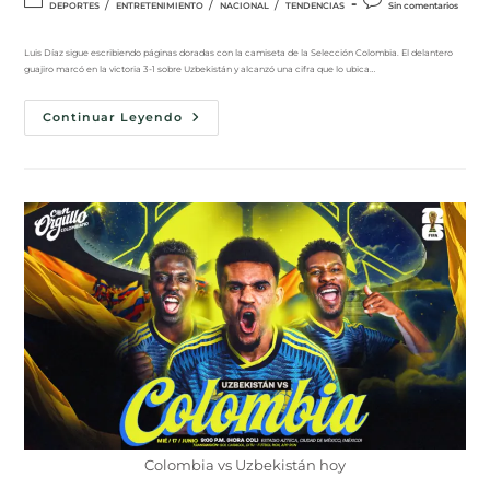
/
/
/
DEPORTES
ENTRETENIMIENTO
NACIONAL
TENDENCIAS
Sin comentarios
Luis Díaz sigue escribiendo páginas doradas con la camiseta de la Selección Colombia. El delantero
guajiro marcó en la victoria 3-1 sobre Uzbekistán y alcanzó una cifra que lo ubica…
Continuar Leyendo
Colombia vs Uzbekistán hoy