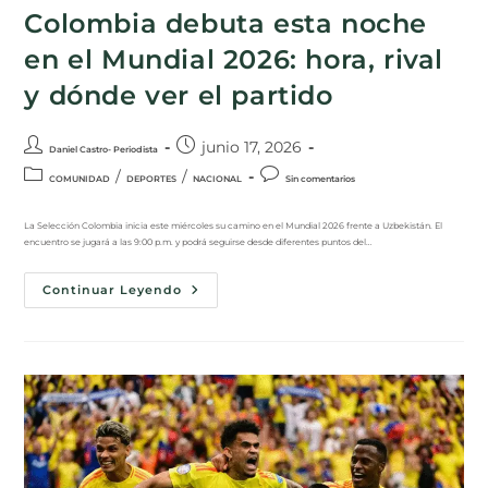
Colombia debuta esta noche
en el Mundial 2026: hora, rival
y dónde ver el partido
junio 17, 2026
Daniel Castro- Periodista
/
/
COMUNIDAD
DEPORTES
NACIONAL
Sin comentarios
La Selección Colombia inicia este miércoles su camino en el Mundial 2026 frente a Uzbekistán. El
encuentro se jugará a las 9:00 p.m. y podrá seguirse desde diferentes puntos del…
Continuar Leyendo