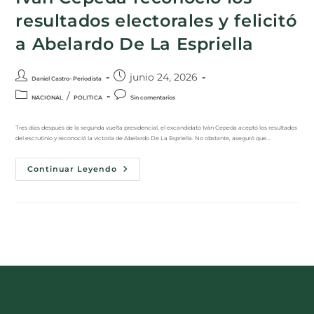
resultados electorales y felicitó
a Abelardo De La Espriella
junio 24, 2026
Daniel Castro- Periodista
/
NACIONAL
POLITICA
Sin comentarios
Tres días después de la segunda vuelta presidencial, el excandidato Iván Cepeda aceptó los resultados
del escrutinio y reconoció la victoria de Abelardo De La Espriella. No obstante, aseguró que…
Continuar Leyendo