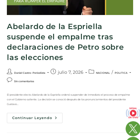
Abelardo de la Espriella
suspende el empalme tras
declaraciones de Petro sobre
las elecciones
julio 7, 2026
/
Daniel Castro- Periodista
NACIONAL
POLITICA
Sin comentarios
El presidente electo Abelardo de la Espriella ordenó suspender de inmediato el proceso de empalme
con el Gobierno saliente. La decisión se conoció después de los pronunciamientos del presidente
Gustavo…
Continuar Leyendo