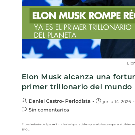
Elon
Elon Musk alcanza una fortun
primer trillonario del mundo
Daniel Castro- Periodista
junio 14, 2026
Sin comentarios
El crecimiento de SpaceX impulsó la riqueza del empresario hasta superar el billón de d
TRO…