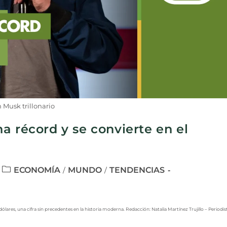
 Musk trillonario
a récord y se convierte en el
ECONOMÍA
MUNDO
TENDENCIAS
/
/
ólares, una cifra sin precedentes en la historia moderna. Redacción: Natalia Martínez Trujillo – Periodis