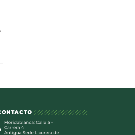
e
CONTACTO
Floridablanca: Calle 5 –
Carrera 4
Antigua Sede Licorera de