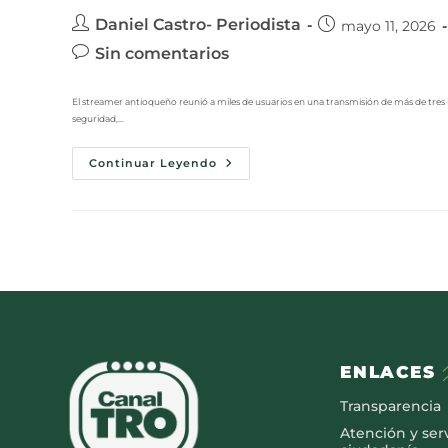
Daniel Castro- Periodista
mayo 11, 2026
Sin comentarios
El streamer antioqueño reunió a miles de usuarios en una transmisión de más de tres h
seguridad,…
Continuar Leyendo
ENLACES
Transparencia
Atención y serv