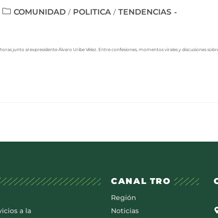
COMUNIDAD
POLITICA
TENDENCIAS
/
/
oras junto al expresidente Álvaro Uribe Vélez. Entre confesiones, momentos virales y discusiones sobr
CANAL TRO
Región
icios a la
Noticias