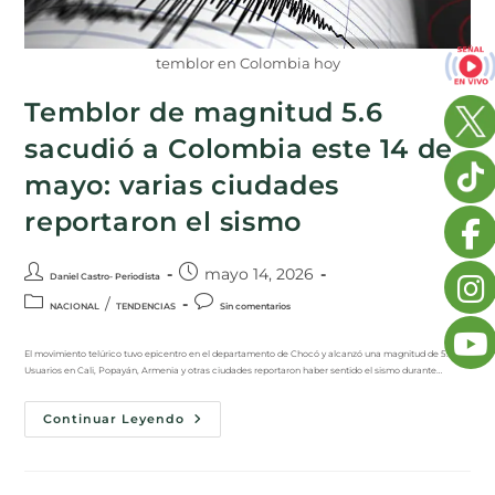
temblor en Colombia hoy
Temblor de magnitud 5.6
sacudió a Colombia este 14 de
mayo: varias ciudades
reportaron el sismo
mayo 14, 2026
Daniel Castro- Periodista
/
NACIONAL
TENDENCIAS
Sin comentarios
El movimiento telúrico tuvo epicentro en el departamento de Chocó y alcanzó una magnitud de 5.6.
Usuarios en Cali, Popayán, Armenia y otras ciudades reportaron haber sentido el sismo durante…
Continuar Leyendo