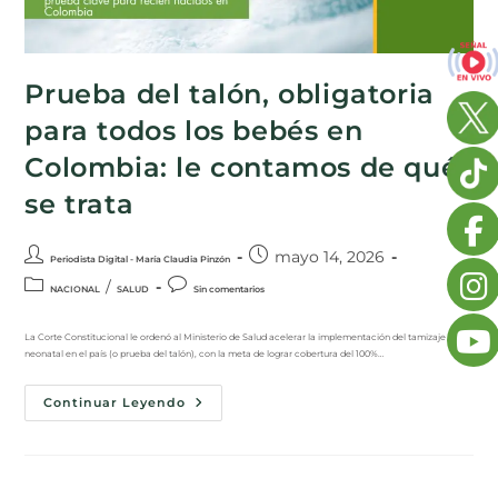
Prueba del talón, obligatoria
para todos los bebés en
Colombia: le contamos de qué
se trata
mayo 14, 2026
Periodista Digital - María Claudia Pinzón
/
NACIONAL
SALUD
Sin comentarios
La Corte Constitucional le ordenó al Ministerio de Salud acelerar la implementación del tamizaje
neonatal en el país (o prueba del talón), con la meta de lograr cobertura del 100%…
Continuar Leyendo