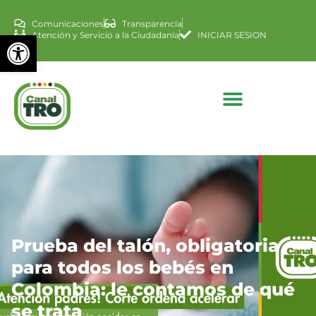
Comunicaciones
Transparencia
Abrir barra de herramienta
Atención y Servicio a la Ciudadanía
INICIAR SESION
Prueba del talón, obligatoria
para todos los bebés en
Colombia: le contamos de qué
se trata