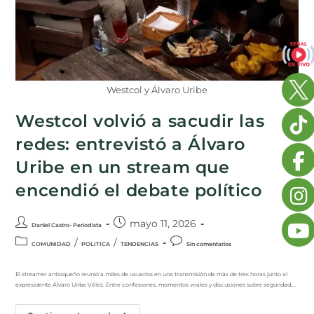
Westcol y Álvaro Uribe
Westcol volvió a sacudir las
redes: entrevistó a Álvaro
Uribe en un stream que
encendió el debate político
mayo 11, 2026
Daniel Castro- Periodista
/
/
COMUNIDAD
POLITICA
TENDENCIAS
Sin comentarios
El streamer antioqueño reunió a miles de usuarios en una transmisión de más de tres horas junto al
expresidente Álvaro Uribe Vélez. Entre confesiones, momentos virales y discusiones sobre seguridad,…