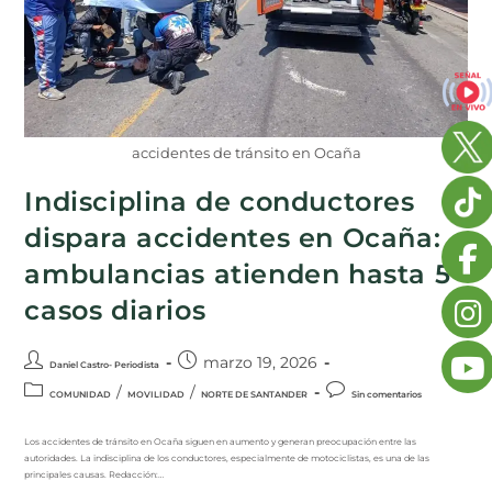
accidentes de tránsito en Ocaña
Indisciplina de conductores
dispara accidentes en Ocaña:
ambulancias atienden hasta 5
casos diarios
marzo 19, 2026
Daniel Castro- Periodista
/
/
COMUNIDAD
MOVILIDAD
NORTE DE SANTANDER
Sin comentarios
Los accidentes de tránsito en Ocaña siguen en aumento y generan preocupación entre las
autoridades. La indisciplina de los conductores, especialmente de motociclistas, es una de las
principales causas. Redacción:…