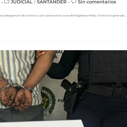
JUDICIAL
SANTANDER
Sin comentarios
/
ras la desaparición de al menos cuatro personas en zonas del Magdalena Medio. El hecho ha generado…