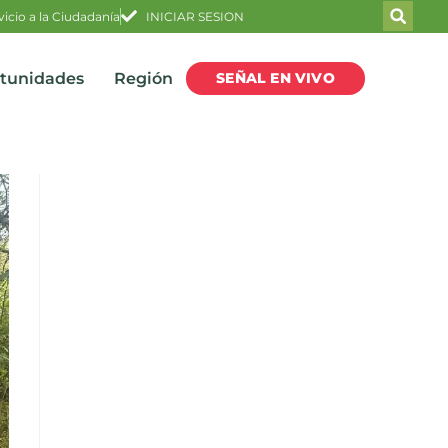
vicio a la Ciudadanía
INICIAR SESION
SEÑAL EN VIVO
rtunidades
Región