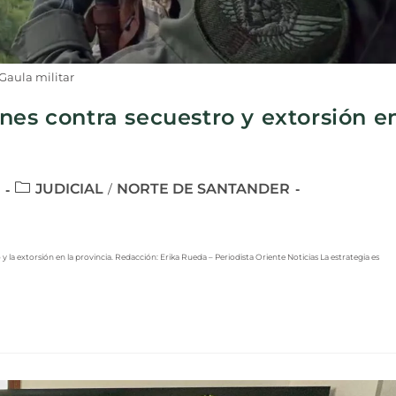
Gaula militar
nes contra secuestro y extorsión e
JUDICIAL
NORTE DE SANTANDER
/
la extorsión en la provincia. Redacción: Erika Rueda – Periodista Oriente Noticias La estrategia es