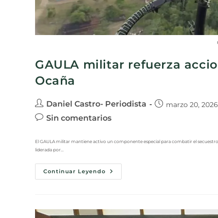
GAULA militar refuerza accio
Ocaña
Daniel Castro- Periodista
marzo 20, 2026
Sin comentarios
El GAULA militar mantiene activo un componente especial para combatir el secuestro y 
liderada por…
Continuar Leyendo