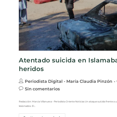
Atentado suicida en Islamab
heridos
Periodista Digital - María Claudia Pinzón
Sin comentarios
Redacción: Marcia Villanueva - Periodista Oriente Noticias Un ataque suicida frente a u
lesionados. El…