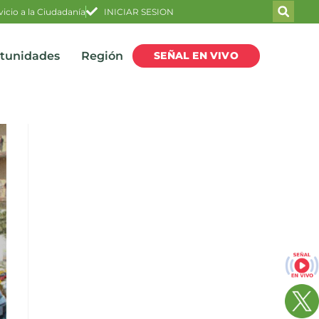
vicio a la Ciudadanía
INICIAR SESION
SEÑAL EN VIVO
rtunidades
Región