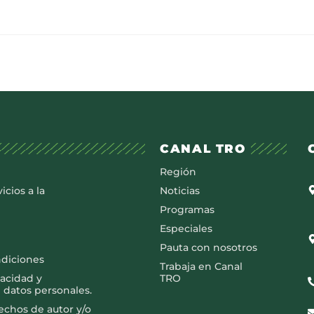
CANAL TRO
Región
icios a la
Noticias
Programas
Especiales
Pauta con nosotros
ndiciones
Trabaja en Canal
vacidad y
TRO
 datos personales.
rechos de autor y/o