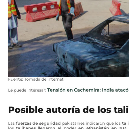
Fuente: Tomada de internet
Tensión en Cachemira: India atacó
Le puede interesar:
Posible autoría de los ta
Las
fuerzas de seguridad
pakistaníes indicaron que los
tal
los
talibanes llegaron al poder en Afganistán en 2021