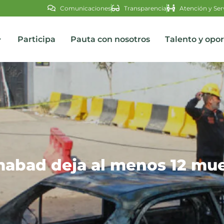
Comunicaciones
Transparencia
Atención y Ser
Participa
Pauta con nosotros
Talento y opo
s
mabad deja al menos 12 mue