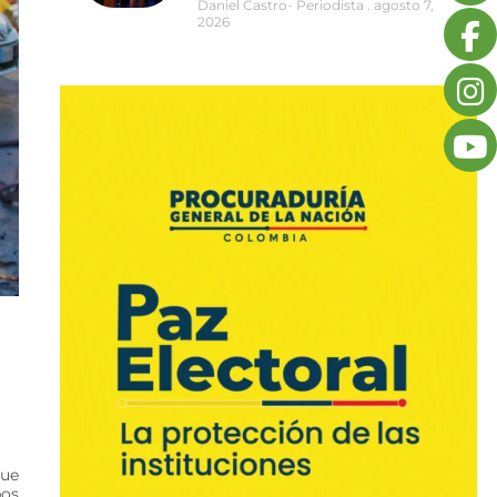
Daniel Castro- Periodista
agosto 7,
2026
que
pos