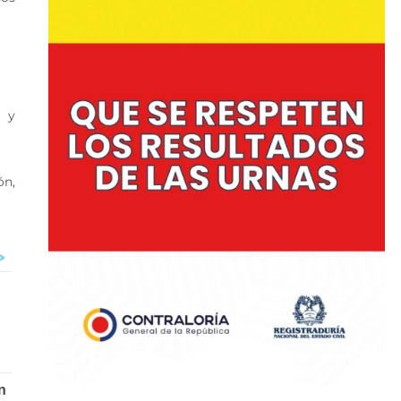
 y
ón,