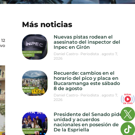
Más noticias
Nuevas pistas rodean el
o
12
asesinato del inspector del
ivo
Inpec en Girón
Daniel Castro- Periodista
agosto 7,
2026
Recuerde: cambios en el
horario del pico y placa en
Bucaramanga este sábado
8 de agosto
Daniel Castro- Periodista
agosto 7,
2026
Presidente del Senado pide
unidad y acuerdos
nacionales en posesión de
De la Espriella