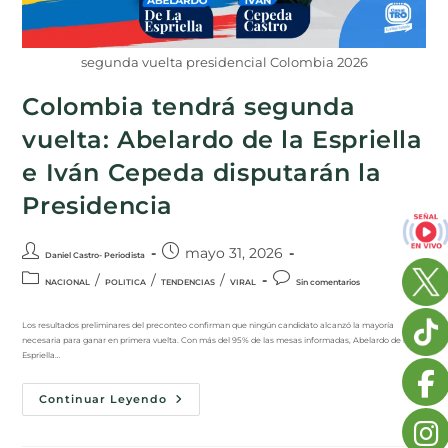
segunda vuelta presidencial Colombia 2026
Colombia tendrá segunda
vuelta: Abelardo de la Espriella
e Iván Cepeda disputarán la
Presidencia
mayo 31, 2026
Daniel Castro- Periodista
/
/
/
NACIONAL
POLITICA
TENDENCIAS
VIRAL
Sin comentarios
Los resultados preliminares del preconteo confirman que ningún candidato alcanzó la mayoría
necesaria para ganar en primera vuelta. Con más del 95% de las mesas informadas, Abelardo de la
Espriella…
Continuar Leyendo