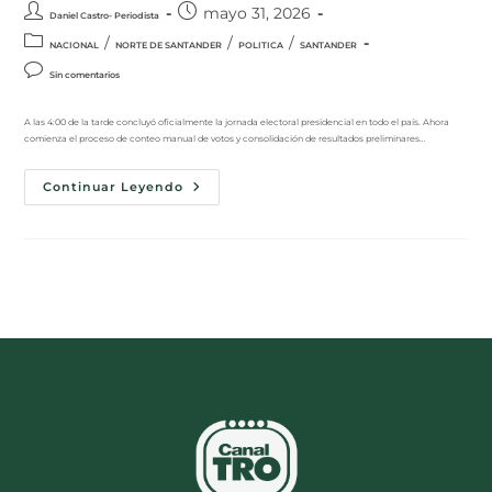
mayo 31, 2026
Daniel Castro- Periodista
/
/
/
NACIONAL
NORTE DE SANTANDER
POLITICA
SANTANDER
Sin comentarios
A las 4:00 de la tarde concluyó oficialmente la jornada electoral presidencial en todo el país. Ahora
comienza el proceso de conteo manual de votos y consolidación de resultados preliminares…
Continuar Leyendo